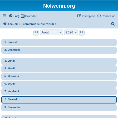
Nolwenn.org
FAQ
Calendar
Inscription
Connexion
R
Accueil
Bienvenue sur le forum !
e
<<
>>
c
1. Samedi
h
e
2. Dimanche
r
3. Lundi
c
h
4. Mardi
e
5. Mercredi
r
6. Jeudi
7. Vendredi
8. Samedi
9. Dimanche