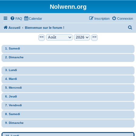
Nolwenn.org
FAQ
Calendar
Inscription
Connexion
R
Accueil
Bienvenue sur le forum !
e
<<
>>
c
1. Samedi
h
e
2. Dimanche
r
3. Lundi
c
h
4. Mardi
e
5. Mercredi
r
6. Jeudi
7. Vendredi
8. Samedi
9. Dimanche
10. Lundi