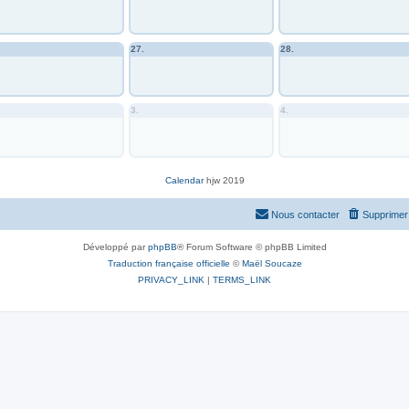
27.
28.
3.
4.
Calendar
hjw 2019
Nous contacter
Supprimer 
Développé par
phpBB
® Forum Software © phpBB Limited
Traduction française officielle
©
Maël Soucaze
PRIVACY_LINK
|
TERMS_LINK