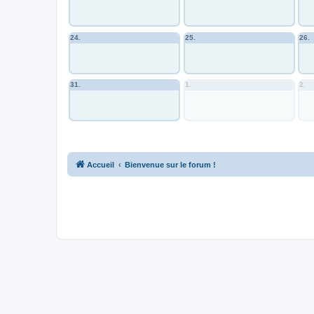
24.
25.
26.
31.
1.
2.
Accueil
Bienvenue sur le forum !