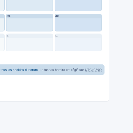
29.
30.
5.
6.
tous les cookies du forum
Le fuseau horaire est réglé sur
UTC+02:00