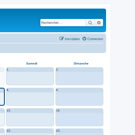
Rechercher
Recherche avancé
Inscription
Connexion
Samedi
Dimanche
1.
2.
8.
9.
15.
16.
22.
23.