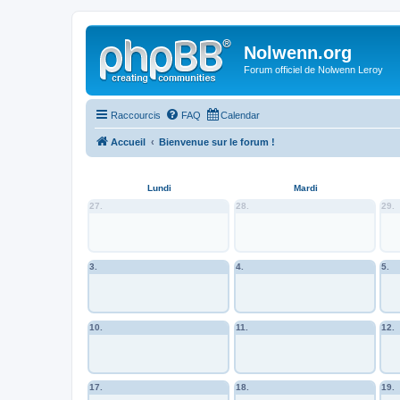
Nolwenn.org
Forum officiel de Nolwenn Leroy
Raccourcis
FAQ
Calendar
Accueil
Bienvenue sur le forum !
Lundi
Mardi
27.
28.
29.
3.
4.
5.
10.
11.
12.
17.
18.
19.