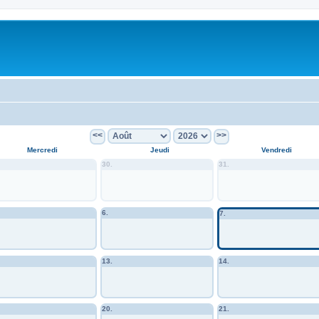
<<
>>
Mercredi
Jeudi
Vendredi
30.
31.
6.
7.
13.
14.
20.
21.