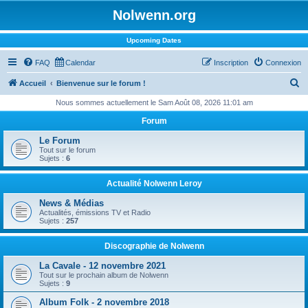
Nolwenn.org
Upcoming Dates
FAQ
Calendar
Inscription
Connexion
R
Accueil
Bienvenue sur le forum !
e
Nous sommes actuellement le Sam Août 08, 2026 11:01 am
c
Forum
h
Le Forum
e
Tout sur le forum
Sujets :
6
r
c
Actualité Nolwenn Leroy
h
News & Médias
Actualités, émissions TV et Radio
e
Sujets :
257
r
Discographie de Nolwenn
La Cavale - 12 novembre 2021
Tout sur le prochain album de Nolwenn
Sujets :
9
Album Folk - 2 novembre 2018