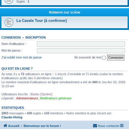
Sujets :
1
Nolwenn sur scène
La Cavale Tour (à confirmer)
CONNEXION
•
INSCRIPTION
Nom d’utilisateur :
Mot de passe :
J’ai oublié mon mot de passe
Se souvenir de moi
QUI EST EN LIGNE ?
Au total, il y a
72
utilisateurs en ligne :: 1 inscrit, 0 invisible et 71 invités (selon le nombre
d’utilisateurs actifs des 5 dernières minutes)
Le nombre maximal d’utilisateurs en ligne simultanément a été de
660
le Jeu Avr 02, 2026
11:23 am
Utilisateurs inscrits :
Baidu [Spider]
Légende :
Administrateurs
,
Modérateurs généraux
STATISTIQUES
2803
messages •
430
sujets •
143
membres • Notre membre le plus récent est
Claude-Hoing
Accueil
Bienvenue sur le forum !
Nous contacter