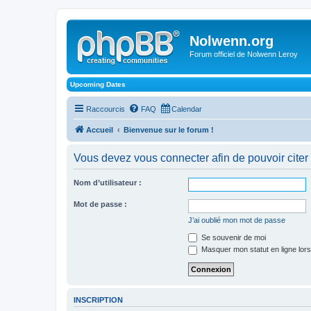
Nolwenn.org
Forum officiel de Nolwenn Leroy
Upcoming Dates
Raccourcis
FAQ
Calendar
Accueil
Bienvenue sur le forum !
Vous devez vous connecter afin de pouvoir cite
Nom d’utilisateur :
Mot de passe :
J’ai oublié mon mot de passe
Se souvenir de moi
Masquer mon statut en ligne lors
INSCRIPTION