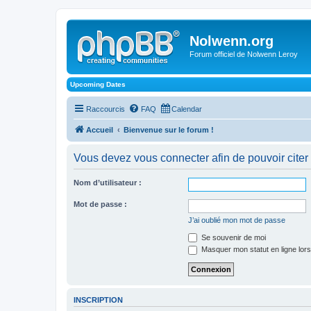
Nolwenn.org
Forum officiel de Nolwenn Leroy
Upcoming Dates
Raccourcis
FAQ
Calendar
Accueil
Bienvenue sur le forum !
Vous devez vous connecter afin de pouvoir cite
Nom d’utilisateur :
Mot de passe :
J’ai oublié mon mot de passe
Se souvenir de moi
Masquer mon statut en ligne lors
INSCRIPTION