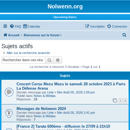
Nolwenn.org
Upcoming Dates
FAQ
Calendar
Inscription
Connexion
R
Accueil
Bienvenue sur le forum !
e
Sujets actifs
c
Aller sur la recherche avancée
h
Rechercher
Recherche avancée
e
La recherche a retourné 3 résultats • Page
1
sur
1
r
Sujets
c
Concert Corsu Mezu Mezu le samedi 28 octobre 2023 à Paris
h
La Défense Arena
e
Dernier message par
Linie
«
Mer Août 05, 2026 2:58 pm
Publié dans
News & Médias
r
Réponses :
19
1
2
Messages de Nolwenn 2024
Dernier message par
Linie
«
Mer Août 05, 2026 2:41 pm
Publié dans
News & Médias
Réponses :
7
[France 2] Tarata 600ème - diffusion le 27/09 à 21h10