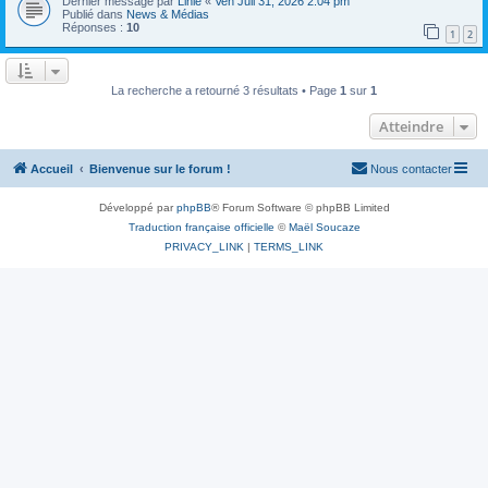
Dernier message par
Linie
«
Ven Juil 31, 2026 2:04 pm
Publié dans
News & Médias
Réponses :
10
1
2
La recherche a retourné 3 résultats • Page
1
sur
1
Atteindre
Accueil
Bienvenue sur le forum !
Nous contacter
Développé par
phpBB
® Forum Software © phpBB Limited
Traduction française officielle
©
Maël Soucaze
PRIVACY_LINK
|
TERMS_LINK