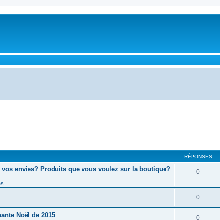
RÉPONSES
 vos envies? Produits que vous voulez sur la boutique?
0
as
0
hante Noël de 2015
0