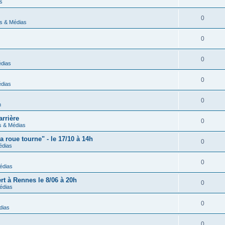
s
0
s & Médias
0
0
dias
0
dias
0
m
arrière
0
 & Médias
a roue tourne" - le 17/10 à 14h
0
édias
0
édias
rt à Rennes le 8/06 à 20h
0
édias
0
dias
0