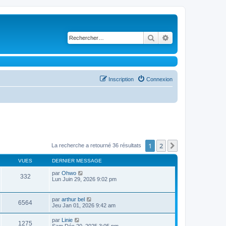
Rechercher
Recherche avancé
Inscription
Connexion
1
2
Suivant
La recherche a retourné 36 résultats
VUES
DERNIER MESSAGE
par
Ohwo
332
Lun Juin 29, 2026 9:02 pm
par
arthur bel
6564
Jeu Jan 01, 2026 9:42 am
par
Linie
1275