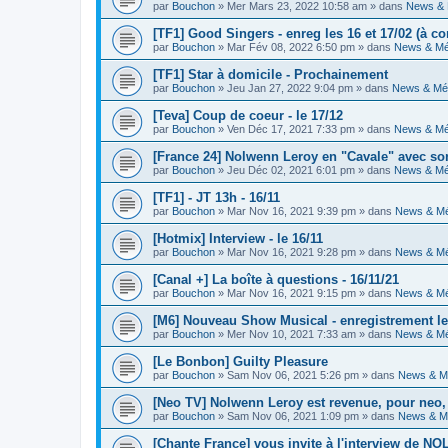
par
Bouchon
» Mer Mars 23, 2022 10:58 am » dans
News & 
[TF1] Good Singers - enreg les 16 et 17/02 (à co
par
Bouchon
» Mar Fév 08, 2022 6:50 pm » dans
News & Mé
[TF1] Star à domicile - Prochainement
par
Bouchon
» Jeu Jan 27, 2022 9:04 pm » dans
News & Mé
[Teva] Coup de coeur - le 17/12
par
Bouchon
» Ven Déc 17, 2021 7:33 pm » dans
News & Mé
[France 24] Nolwenn Leroy en "Cavale" avec s
par
Bouchon
» Jeu Déc 02, 2021 6:01 pm » dans
News & Mé
[TF1] - JT 13h - 16/11
par
Bouchon
» Mar Nov 16, 2021 9:39 pm » dans
News & Mé
[Hotmix] Interview - le 16/11
par
Bouchon
» Mar Nov 16, 2021 9:28 pm » dans
News & Mé
[Canal +] La boîte à questions - 16/11/21
par
Bouchon
» Mar Nov 16, 2021 9:15 pm » dans
News & Mé
[M6] Nouveau Show Musical - enregistrement les
par
Bouchon
» Mer Nov 10, 2021 7:33 am » dans
News & Mé
[Le Bonbon] Guilty Pleasure
par
Bouchon
» Sam Nov 06, 2021 5:26 pm » dans
News & M
[Neo TV] Nolwenn Leroy est revenue, pour neo, 
par
Bouchon
» Sam Nov 06, 2021 1:09 pm » dans
News & M
[Chante France] vous invite à l'interview de 