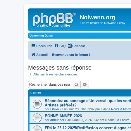
Nolwenn.org
Forum officiel de Nolwenn Leroy
Upcoming Dates
Raccourcis
FAQ
Calendar
Accueil
Bienvenue sur le forum !
Messages sans réponse
Aller sur la recherche avancée
Rechercher
Recherche avancée
SUJETS
Répondez au sondage d'Universal: quelles sont
Artistes préférés?
par
Ohwo
» Lun Juin 29, 2026 9:02 pm » dans
News & Médi
BONNE ANNÉE 2026
par
arthur bel
» Jeu Jan 01, 2026 9:42 am » dans
Le Forum
FR4 le 23.12.2025/Rediffusion concert Alagna c