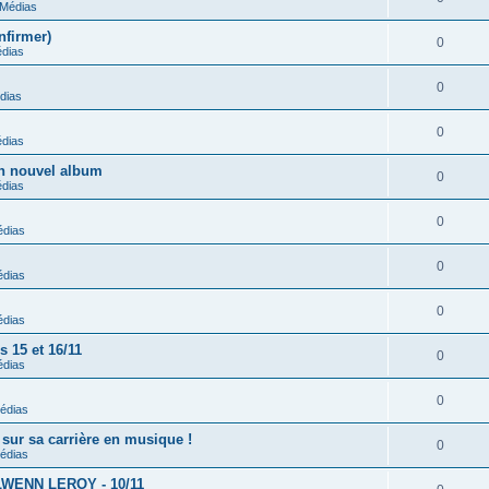
Médias
nfirmer)
0
dias
0
dias
0
dias
on nouvel album
0
dias
0
dias
0
dias
0
dias
 15 et 16/11
0
dias
0
édias
sur sa carrière en musique !
0
édias
NOLWENN LEROY - 10/11