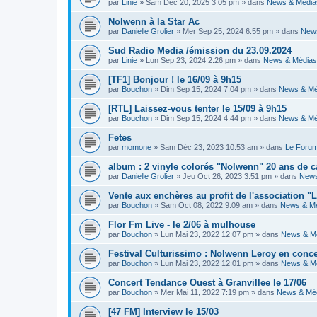
par
Linie
» Sam Déc 20, 2025 3:05 pm » dans
News & Média
Nolwenn à la Star Ac
par
Danielle Grolier
» Mer Sep 25, 2024 6:55 pm » dans
New
Sud Radio Media /émission du 23.09.2024
par
Linie
» Lun Sep 23, 2024 2:26 pm » dans
News & Médias
[TF1] Bonjour ! le 16/09 à 9h15
par
Bouchon
» Dim Sep 15, 2024 7:04 pm » dans
News & Mé
[RTL] Laissez-vous tenter le 15/09 à 9h15
par
Bouchon
» Dim Sep 15, 2024 4:44 pm » dans
News & Mé
Fetes
par
momone
» Sam Déc 23, 2023 10:53 am » dans
Le Foru
album : 2 vinyle colorés "Nolwenn" 20 ans de c
par
Danielle Grolier
» Jeu Oct 26, 2023 3:51 pm » dans
News
Vente aux enchères au profit de l'association "L
par
Bouchon
» Sam Oct 08, 2022 9:09 am » dans
News & M
Flor Fm Live - le 2/06 à mulhouse
par
Bouchon
» Lun Mai 23, 2022 12:07 pm » dans
News & M
Festival Culturissimo : Nolwenn Leroy en conce
par
Bouchon
» Lun Mai 23, 2022 12:01 pm » dans
News & M
Concert Tendance Ouest à Granvillee le 17/06
par
Bouchon
» Mer Mai 11, 2022 7:19 pm » dans
News & Mé
[47 FM] Interview le 15/03