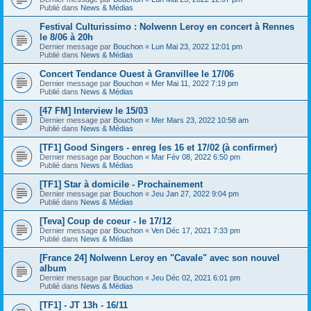
Publié dans
News & Médias
Festival Culturissimo : Nolwenn Leroy en concert à Rennes
le 8/06 à 20h
Dernier message par
Bouchon
«
Lun Mai 23, 2022 12:01 pm
Publié dans
News & Médias
Concert Tendance Ouest à Granvillee le 17/06
Dernier message par
Bouchon
«
Mer Mai 11, 2022 7:19 pm
Publié dans
News & Médias
[47 FM] Interview le 15/03
Dernier message par
Bouchon
«
Mer Mars 23, 2022 10:58 am
Publié dans
News & Médias
[TF1] Good Singers - enreg les 16 et 17/02 (à confirmer)
Dernier message par
Bouchon
«
Mar Fév 08, 2022 6:50 pm
Publié dans
News & Médias
[TF1] Star à domicile - Prochainement
Dernier message par
Bouchon
«
Jeu Jan 27, 2022 9:04 pm
Publié dans
News & Médias
[Teva] Coup de coeur - le 17/12
Dernier message par
Bouchon
«
Ven Déc 17, 2021 7:33 pm
Publié dans
News & Médias
[France 24] Nolwenn Leroy en "Cavale" avec son nouvel
album
Dernier message par
Bouchon
«
Jeu Déc 02, 2021 6:01 pm
Publié dans
News & Médias
[TF1] - JT 13h - 16/11