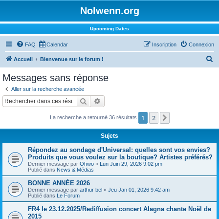
Nolwenn.org
Upcoming Dates
FAQ
Calendar
Inscription
Connexion
R
Accueil
Bienvenue sur le forum !
e
Messages sans réponse
c
Aller sur la recherche avancée
h
Rechercher
Recherche avancée
e
1
2
Suivant
La recherche a retourné 36 résultats
r
c
Sujets
h
Répondez au sondage d'Universal: quelles sont vos envies?
e
Produits que vous voulez sur la boutique? Artistes préférés?
Dernier message par
Ohwo
«
Lun Juin 29, 2026 9:02 pm
r
Publié dans
News & Médias
BONNE ANNÉE 2026
Dernier message par
arthur bel
«
Jeu Jan 01, 2026 9:42 am
Publié dans
Le Forum
FR4 le 23.12.2025/Rediffusion concert Alagna chante Noël de
2015