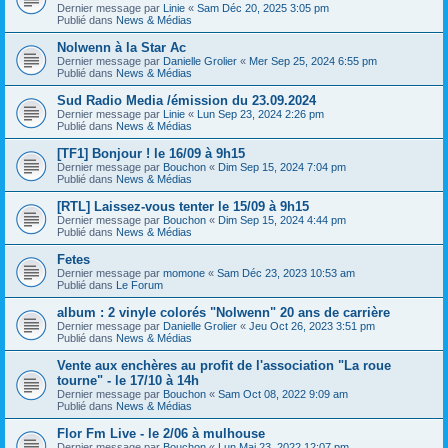
Dernier message par
Linie
«
Sam Déc 20, 2025 3:05 pm
Publié dans
News & Médias
Nolwenn à la Star Ac
Dernier message par
Danielle Grolier
«
Mer Sep 25, 2024 6:55 pm
Publié dans
News & Médias
Sud Radio Media /émission du 23.09.2024
Dernier message par
Linie
«
Lun Sep 23, 2024 2:26 pm
Publié dans
News & Médias
[TF1] Bonjour ! le 16/09 à 9h15
Dernier message par
Bouchon
«
Dim Sep 15, 2024 7:04 pm
Publié dans
News & Médias
[RTL] Laissez-vous tenter le 15/09 à 9h15
Dernier message par
Bouchon
«
Dim Sep 15, 2024 4:44 pm
Publié dans
News & Médias
Fetes
Dernier message par
momone
«
Sam Déc 23, 2023 10:53 am
Publié dans
Le Forum
album : 2 vinyle colorés "Nolwenn" 20 ans de carrière
Dernier message par
Danielle Grolier
«
Jeu Oct 26, 2023 3:51 pm
Publié dans
News & Médias
Vente aux enchères au profit de l'association "La roue
tourne" - le 17/10 à 14h
Dernier message par
Bouchon
«
Sam Oct 08, 2022 9:09 am
Publié dans
News & Médias
Flor Fm Live - le 2/06 à mulhouse
Dernier message par
Bouchon
«
Lun Mai 23, 2022 12:07 pm