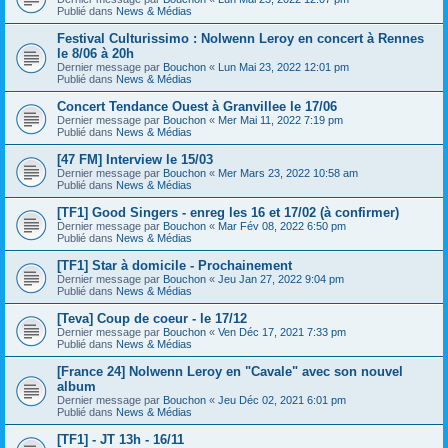
Publié dans
News & Médias
Festival Culturissimo : Nolwenn Leroy en concert à Rennes
le 8/06 à 20h
Dernier message par
Bouchon
«
Lun Mai 23, 2022 12:01 pm
Publié dans
News & Médias
Concert Tendance Ouest à Granvillee le 17/06
Dernier message par
Bouchon
«
Mer Mai 11, 2022 7:19 pm
Publié dans
News & Médias
[47 FM] Interview le 15/03
Dernier message par
Bouchon
«
Mer Mars 23, 2022 10:58 am
Publié dans
News & Médias
[TF1] Good Singers - enreg les 16 et 17/02 (à confirmer)
Dernier message par
Bouchon
«
Mar Fév 08, 2022 6:50 pm
Publié dans
News & Médias
[TF1] Star à domicile - Prochainement
Dernier message par
Bouchon
«
Jeu Jan 27, 2022 9:04 pm
Publié dans
News & Médias
[Teva] Coup de coeur - le 17/12
Dernier message par
Bouchon
«
Ven Déc 17, 2021 7:33 pm
Publié dans
News & Médias
[France 24] Nolwenn Leroy en "Cavale" avec son nouvel
album
Dernier message par
Bouchon
«
Jeu Déc 02, 2021 6:01 pm
Publié dans
News & Médias
[TF1] - JT 13h - 16/11