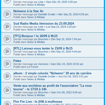
Dernier message par
Linie
«
Sam Déc 20, 2025 3:05 pm
Publié dans
News & Médias
Nolwenn à la Star Ac
Dernier message par
Danielle Grolier
«
Mer Sep 25, 2024 6:55 pm
Publié dans
News & Médias
Sud Radio Media /émission du 23.09.2024
Dernier message par
Linie
«
Lun Sep 23, 2024 2:26 pm
Publié dans
News & Médias
[TF1] Bonjour ! le 16/09 à 9h15
Dernier message par
Bouchon
«
Dim Sep 15, 2024 7:04 pm
Publié dans
News & Médias
[RTL] Laissez-vous tenter le 15/09 à 9h15
Dernier message par
Bouchon
«
Dim Sep 15, 2024 4:44 pm
Publié dans
News & Médias
Fetes
Dernier message par
momone
«
Sam Déc 23, 2023 10:53 am
Publié dans
Le Forum
album : 2 vinyle colorés "Nolwenn" 20 ans de carrière
Dernier message par
Danielle Grolier
«
Jeu Oct 26, 2023 3:51 pm
Publié dans
News & Médias
Vente aux enchères au profit de l'association "La roue
tourne" - le 17/10 à 14h
Dernier message par
Bouchon
«
Sam Oct 08, 2022 9:09 am
Publié dans
News & Médias
Flor Fm Live - le 2/06 à mulhouse
Dernier message par
Bouchon
«
Lun Mai 23, 2022 12:07 pm