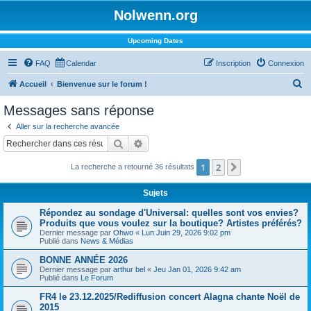
Nolwenn.org
Upcoming Dates
FAQ
Calendar
Inscription
Connexion
R
Accueil
Bienvenue sur le forum !
e
Messages sans réponse
c
Aller sur la recherche avancée
h
Rechercher
Recherche avancée
e
1
2
Suivant
La recherche a retourné 36 résultats
r
c
Sujets
h
Répondez au sondage d'Universal: quelles sont vos envies?
e
Produits que vous voulez sur la boutique? Artistes préférés?
Dernier message par
Ohwo
«
Lun Juin 29, 2026 9:02 pm
r
Publié dans
News & Médias
BONNE ANNÉE 2026
Dernier message par
arthur bel
«
Jeu Jan 01, 2026 9:42 am
Publié dans
Le Forum
FR4 le 23.12.2025/Rediffusion concert Alagna chante Noël de
2015