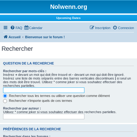
Nolwenn.org
Upcoming Dates
FAQ
Calendar
Inscription
Connexion
Accueil
Bienvenue sur le forum !
Rechercher
QUESTION DE LA RECHERCHE
Rechercher par mots-clés :
Insérez
+
devant un mot qui doit être trouvé et
-
devant un mot qui doit être ignoré.
Insérez une liste de mots séparés entre des barres verticales discontinues
|
si seul un
des mots doit être trouvé. Utilisez * comme joker si vous souhaitez effectuer des
recherches partielles.
Rechercher tous les termes ou utiliser une question comme élément
Rechercher n’importe quels de ces termes
Rechercher par auteur :
Utilisez * comme joker si vous souhaitez effectuer des recherches partielles.
PRÉFÉRENCES DE LA RECHERCHE
Rechercher dans les forums :