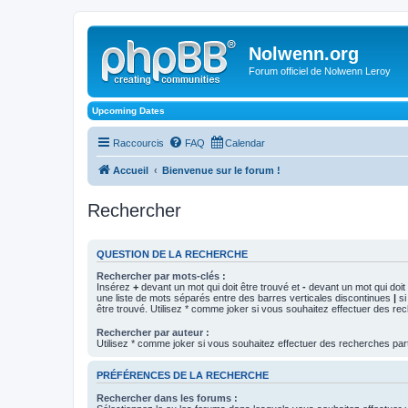
Nolwenn.org
Forum officiel de Nolwenn Leroy
Upcoming Dates
Raccourcis
FAQ
Calendar
Accueil
Bienvenue sur le forum !
Rechercher
QUESTION DE LA RECHERCHE
Rechercher par mots-clés :
Insérez
+
devant un mot qui doit être trouvé et
-
devant un mot qui doit 
une liste de mots séparés entre des barres verticales discontinues
|
si
être trouvé. Utilisez * comme joker si vous souhaitez effectuer des rec
Rechercher par auteur :
Utilisez * comme joker si vous souhaitez effectuer des recherches part
PRÉFÉRENCES DE LA RECHERCHE
Rechercher dans les forums :