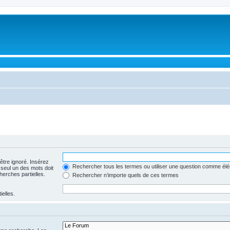
être ignoré. Insérez
Rechercher tous les termes ou utiliser une question comme él
 seul un des mots doit
herches partielles.
Rechercher n’importe quels de ces termes
ielles.