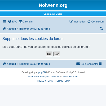
Nolwenn.org
Upcoming Dates
FAQ
Calendar
Inscription
Connexion
R
Accueil
Bienvenue sur le forum !
e
Supprimer tous les cookies du forum
c
h
Êtes-vous sûr(e) de vouloir supprimer tous les cookies de ce forum ?
e
r
c
Accueil
Bienvenue sur le forum !
Nous contacter
h
Développé par
phpBB
® Forum Software © phpBB Limited
e
Traduction française officielle
©
Maël Soucaze
r
PRIVACY_LINK
|
TERMS_LINK