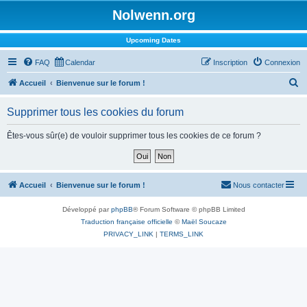
Nolwenn.org
Upcoming Dates
FAQ
Calendar
Inscription
Connexion
R
Accueil
Bienvenue sur le forum !
e
Supprimer tous les cookies du forum
c
h
Êtes-vous sûr(e) de vouloir supprimer tous les cookies de ce forum ?
e
r
c
Accueil
Bienvenue sur le forum !
Nous contacter
h
Développé par
phpBB
® Forum Software © phpBB Limited
e
Traduction française officielle
©
Maël Soucaze
r
PRIVACY_LINK
|
TERMS_LINK