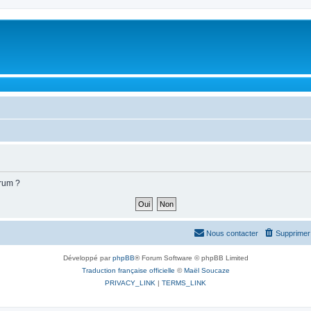
orum ?
Nous contacter
Supprimer 
Développé par
phpBB
® Forum Software © phpBB Limited
Traduction française officielle
©
Maël Soucaze
PRIVACY_LINK
|
TERMS_LINK