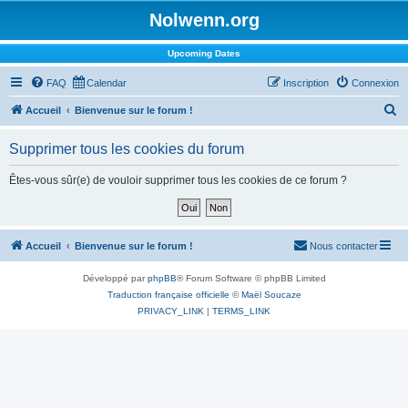
Nolwenn.org
Upcoming Dates
FAQ
Calendar
Inscription
Connexion
R
Accueil
Bienvenue sur le forum !
e
Supprimer tous les cookies du forum
c
h
Êtes-vous sûr(e) de vouloir supprimer tous les cookies de ce forum ?
e
r
c
Accueil
Bienvenue sur le forum !
Nous contacter
h
Développé par
phpBB
® Forum Software © phpBB Limited
e
Traduction française officielle
©
Maël Soucaze
r
PRIVACY_LINK
|
TERMS_LINK