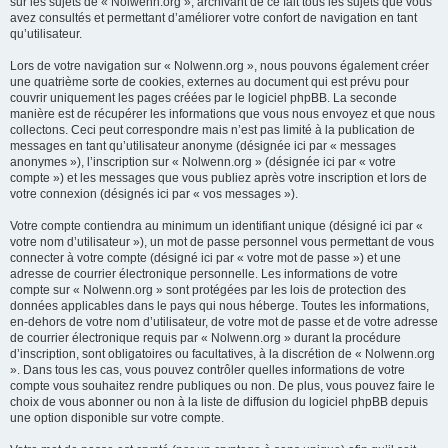
sur les sujets de « Nolwenn.org », archivant de ce fait tous les sujets que vous
avez consultés et permettant d’améliorer votre confort de navigation en tant
qu’utilisateur.
Lors de votre navigation sur « Nolwenn.org », nous pouvons également créer
une quatrième sorte de cookies, externes au document qui est prévu pour
couvrir uniquement les pages créées par le logiciel phpBB. La seconde
manière est de récupérer les informations que vous nous envoyez et que nous
collectons. Ceci peut correspondre mais n’est pas limité à la publication de
messages en tant qu’utilisateur anonyme (désignée ici par « messages
anonymes »), l’inscription sur « Nolwenn.org » (désignée ici par « votre
compte ») et les messages que vous publiez après votre inscription et lors de
votre connexion (désignés ici par « vos messages »).
Votre compte contiendra au minimum un identifiant unique (désigné ici par «
votre nom d’utilisateur »), un mot de passe personnel vous permettant de vous
connecter à votre compte (désigné ici par « votre mot de passe ») et une
adresse de courrier électronique personnelle. Les informations de votre
compte sur « Nolwenn.org » sont protégées par les lois de protection des
données applicables dans le pays qui nous héberge. Toutes les informations,
en-dehors de votre nom d’utilisateur, de votre mot de passe et de votre adresse
de courrier électronique requis par « Nolwenn.org » durant la procédure
d’inscription, sont obligatoires ou facultatives, à la discrétion de « Nolwenn.org
». Dans tous les cas, vous pouvez contrôler quelles informations de votre
compte vous souhaitez rendre publiques ou non. De plus, vous pouvez faire le
choix de vous abonner ou non à la liste de diffusion du logiciel phpBB depuis
une option disponible sur votre compte.