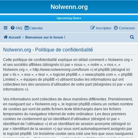
Nolwenn.org
Upcoming Dates
FAQ
Calendar
Inscription
Connexion
R
Accueil
Bienvenue sur le forum !
e
Nolwenn.org - Politique de confidentialité
c
h
Cette politique de confidentialité explique en détail comment « Nolwenn.org »
et ses sociétés affiliées (désignés ici par « nous », « notre », « nos », «
e
Nolwenn.org », « http://www.nolwennorg.com/forum ») et phpBB (désigné ici
r
par « ils », « eux », « leur », « logiciel phpBB », « www.phpbb.com », « phpBB
Limited », « équipes de phpBB ») utilisent toutes les informations qui ont
c
collectées lors des sessions d’utilisation de votre part (désignées ici par « vos
h
informations »).
e
Vos informations sont collectées de deux manières différentes. Premièrement,
r
en naviguant sur « Nolwenn.org », le logiciel phpBB créera un certain nombre
de cookies qui sont de petits fichiers texte téléchargés dans les fichiers
temporaires du navigateur internet de votre ordinateur. Les deux premiers
cookies ne contiennent qu’un identifiant d’utilisateur (désigné ici par «
identifiant de l’utilisateur ») et un identifiant de session anonyme (désigné ici
par « identifiant de la session ») qui vous sont automatiquement assignés par
le logiciel phpBB. Un troisième cookie sera créé une fois que vous naviguerez