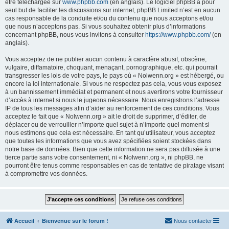
être téléchargée sur
www.phpbb.com
(en anglais). Le logiciel phpBB a pour
seul but de faciliter les discussions sur internet, phpBB Limited n’est en aucun
cas responsable de la conduite et/ou du contenu que nous acceptons et/ou
que nous n’acceptons pas. Si vous souhaitez obtenir plus d’informations
concernant phpBB, nous vous invitons à consulter
https://www.phpbb.com/
(en
anglais).
Vous acceptez de ne publier aucun contenu à caractère abusif, obscène,
vulgaire, diffamatoire, choquant, menaçant, pornographique, etc. qui pourrait
transgresser les lois de votre pays, le pays où « Nolwenn.org » est hébergé, ou
encore la loi internationale. Si vous ne respectez pas cela, vous vous exposez
à un bannissement immédiat et permanent et nous avertirons votre fournisseur
d’accès à internet si nous le jugeons nécessaire. Nous enregistrons l’adresse
IP de tous les messages afin d’aider au renforcement de ces conditions. Vous
acceptez le fait que « Nolwenn.org » ait le droit de supprimer, d’éditer, de
déplacer ou de verrouiller n’importe quel sujet à n’importe quel moment si
nous estimons que cela est nécessaire. En tant qu’utilisateur, vous acceptez
que toutes les informations que vous avez spécifiées soient stockées dans
notre base de données. Bien que cette information ne sera pas diffusée à une
tierce partie sans votre consentement, ni « Nolwenn.org », ni phpBB, ne
pourront être tenus comme responsables en cas de tentative de piratage visant
à compromettre vos données.
Accueil
Bienvenue sur le forum !
Nous contacter