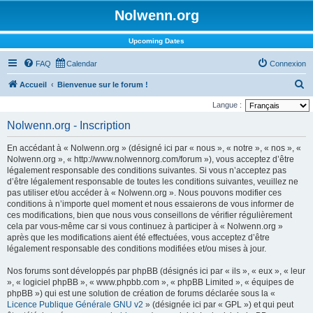
Nolwenn.org
Upcoming Dates
FAQ
Calendar
Connexion
R
Accueil
Bienvenue sur le forum !
e
Langue :
c
Nolwenn.org - Inscription
h
En accédant à « Nolwenn.org » (désigné ici par « nous », « notre », « nos », «
e
Nolwenn.org », « http://www.nolwennorg.com/forum »), vous acceptez d’être
r
légalement responsable des conditions suivantes. Si vous n’acceptez pas
d’être légalement responsable de toutes les conditions suivantes, veuillez ne
c
pas utiliser et/ou accéder à « Nolwenn.org ». Nous pouvons modifier ces
h
conditions à n’importe quel moment et nous essaierons de vous informer de
ces modifications, bien que nous vous conseillons de vérifier régulièrement
e
cela par vous-même car si vous continuez à participer à « Nolwenn.org »
r
après que les modifications aient été effectuées, vous acceptez d’être
légalement responsable des conditions modifiées et/ou mises à jour.
Nos forums sont développés par phpBB (désignés ici par « ils », « eux », « leur
», « logiciel phpBB », « www.phpbb.com », « phpBB Limited », « équipes de
phpBB ») qui est une solution de création de forums déclarée sous la «
Licence Publique Générale GNU v2
» (désignée ici par « GPL ») et qui peut