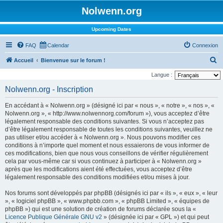
Nolwenn.org
Upcoming Dates
FAQ
Calendar
Connexion
R
Accueil
Bienvenue sur le forum !
e
Langue :
c
Nolwenn.org - Inscription
h
En accédant à « Nolwenn.org » (désigné ici par « nous », « notre », « nos », «
e
Nolwenn.org », « http://www.nolwennorg.com/forum »), vous acceptez d’être
r
légalement responsable des conditions suivantes. Si vous n’acceptez pas
d’être légalement responsable de toutes les conditions suivantes, veuillez ne
c
pas utiliser et/ou accéder à « Nolwenn.org ». Nous pouvons modifier ces
h
conditions à n’importe quel moment et nous essaierons de vous informer de
ces modifications, bien que nous vous conseillons de vérifier régulièrement
e
cela par vous-même car si vous continuez à participer à « Nolwenn.org »
r
après que les modifications aient été effectuées, vous acceptez d’être
légalement responsable des conditions modifiées et/ou mises à jour.
Nos forums sont développés par phpBB (désignés ici par « ils », « eux », « leur
», « logiciel phpBB », « www.phpbb.com », « phpBB Limited », « équipes de
phpBB ») qui est une solution de création de forums déclarée sous la «
Licence Publique Générale GNU v2
» (désignée ici par « GPL ») et qui peut