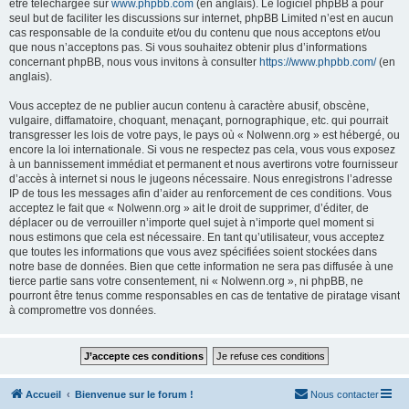
être téléchargée sur
www.phpbb.com
(en anglais). Le logiciel phpBB a pour
seul but de faciliter les discussions sur internet, phpBB Limited n’est en aucun
cas responsable de la conduite et/ou du contenu que nous acceptons et/ou
que nous n’acceptons pas. Si vous souhaitez obtenir plus d’informations
concernant phpBB, nous vous invitons à consulter
https://www.phpbb.com/
(en
anglais).
Vous acceptez de ne publier aucun contenu à caractère abusif, obscène,
vulgaire, diffamatoire, choquant, menaçant, pornographique, etc. qui pourrait
transgresser les lois de votre pays, le pays où « Nolwenn.org » est hébergé, ou
encore la loi internationale. Si vous ne respectez pas cela, vous vous exposez
à un bannissement immédiat et permanent et nous avertirons votre fournisseur
d’accès à internet si nous le jugeons nécessaire. Nous enregistrons l’adresse
IP de tous les messages afin d’aider au renforcement de ces conditions. Vous
acceptez le fait que « Nolwenn.org » ait le droit de supprimer, d’éditer, de
déplacer ou de verrouiller n’importe quel sujet à n’importe quel moment si
nous estimons que cela est nécessaire. En tant qu’utilisateur, vous acceptez
que toutes les informations que vous avez spécifiées soient stockées dans
notre base de données. Bien que cette information ne sera pas diffusée à une
tierce partie sans votre consentement, ni « Nolwenn.org », ni phpBB, ne
pourront être tenus comme responsables en cas de tentative de piratage visant
à compromettre vos données.
Accueil
Bienvenue sur le forum !
Nous contacter