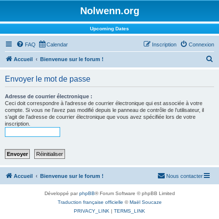
Nolwenn.org
Upcoming Dates
FAQ
Calendar
Inscription
Connexion
R
Accueil
Bienvenue sur le forum !
e
Envoyer le mot de passe
c
h
Adresse de courrier électronique :
Ceci doit correspondre à l’adresse de courrier électronique qui est associée à votre
e
compte. Si vous ne l’avez pas modifié depuis le panneau de contrôle de l’utilisateur, il
s’agit de l’adresse de courrier électronique que vous avez spécifiée lors de votre
r
inscription.
c
h
e
r
Accueil
Bienvenue sur le forum !
Nous contacter
Développé par
phpBB
® Forum Software © phpBB Limited
Traduction française officielle
©
Maël Soucaze
PRIVACY_LINK
|
TERMS_LINK