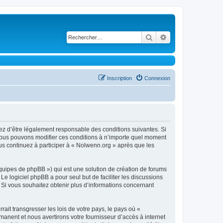
Rechercher
Recherche avancé
Inscription
Connexion
ez d’être légalement responsable des conditions suivantes. Si
 Nous pouvons modifier ces conditions à n’importe quel moment
us continuez à participer à « Nolwenn.org » après que les
équipes de phpBB ») qui est une solution de création de forums
 Le logiciel phpBB a pour seul but de faciliter les discussions
Si vous souhaitez obtenir plus d’informations concernant
ait transgresser les lois de votre pays, le pays où «
anent et nous avertirons votre fournisseur d’accès à internet