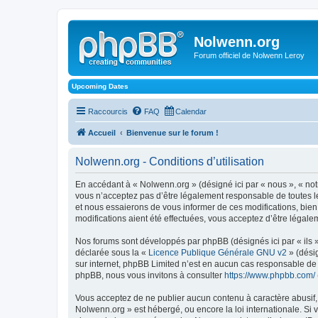
Nolwenn.org
Forum officiel de Nolwenn Leroy
Upcoming Dates
Raccourcis
FAQ
Calendar
Accueil
Bienvenue sur le forum !
Nolwenn.org - Conditions d’utilisation
En accédant à « Nolwenn.org » (désigné ici par « nous », « not
vous n’acceptez pas d’être légalement responsable de toutes le
et nous essaierons de vous informer de ces modifications, bien
modifications aient été effectuées, vous acceptez d’être légale
Nos forums sont développés par phpBB (désignés ici par « ils »
déclarée sous la «
Licence Publique Générale GNU v2
» (désig
sur internet, phpBB Limited n’est en aucun cas responsable de
phpBB, nous vous invitons à consulter
https://www.phpbb.com/
Vous acceptez de ne publier aucun contenu à caractère abusif, o
Nolwenn.org » est hébergé, ou encore la loi internationale. Si