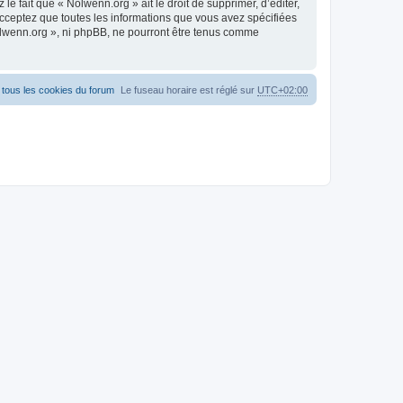
 fait que « Nolwenn.org » ait le droit de supprimer, d’éditer,
acceptez que toutes les informations que vous avez spécifiées
Nolwenn.org », ni phpBB, ne pourront être tenus comme
tous les cookies du forum
Le fuseau horaire est réglé sur
UTC+02:00