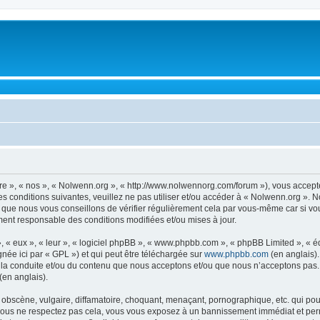
re », « nos », « Nolwenn.org », « http://www.nolwennorg.com/forum »), vous accept
s conditions suivantes, veuillez ne pas utiliser et/ou accéder à « Nolwenn.org ».
 que nous vous conseillons de vérifier régulièrement cela par vous-même car si vo
ment responsable des conditions modifiées et/ou mises à jour.
, « eux », « leur », « logiciel phpBB », « www.phpbb.com », « phpBB Limited », « 
née ici par « GPL ») et qui peut être téléchargée sur
www.phpbb.com
(en anglais).
 la conduite et/ou du contenu que nous acceptons et/ou que nous n’acceptons pas. 
(en anglais).
bscène, vulgaire, diffamatoire, choquant, menaçant, pornographique, etc. qui pourr
 vous ne respectez pas cela, vous vous exposez à un bannissement immédiat et perm