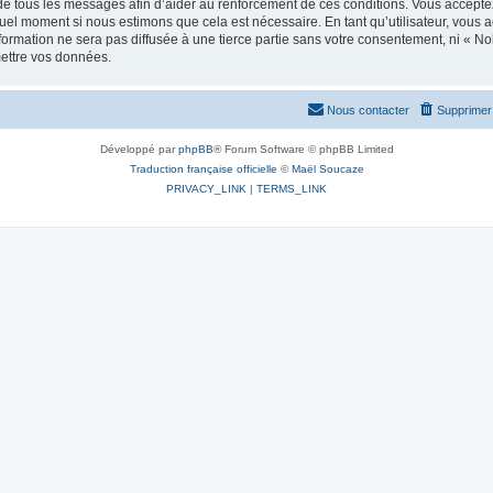
e tous les messages afin d’aider au renforcement de ces conditions. Vous acceptez le
quel moment si nous estimons que cela est nécessaire. En tant qu’utilisateur, vous 
formation ne sera pas diffusée à une tierce partie sans votre consentement, ni « 
mettre vos données.
Nous contacter
Supprimer 
Développé par
phpBB
® Forum Software © phpBB Limited
Traduction française officielle
©
Maël Soucaze
PRIVACY_LINK
|
TERMS_LINK