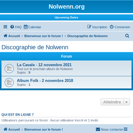
Nolwenn.org
Upcoming Dates
FAQ
Calendar
Inscription
Connexion
R
Accueil
Bienvenue sur le forum !
Discographie de Nolwenn
e
Discographie de Nolwenn
c
Forum
h
e
La Cavale - 12 novembre 2021
Tout sur le prochain album de Nolwenn
r
Sujets :
9
c
Album Folk - 2 novembre 2018
Sujets :
1
h
e
r
Atteindre
QUI EST EN LIGNE ?
Utilisateurs parcourant ce forum : Aucun utilisateur inscrit et 1 invité
Accueil
Bienvenue sur le forum !
Nous contacter