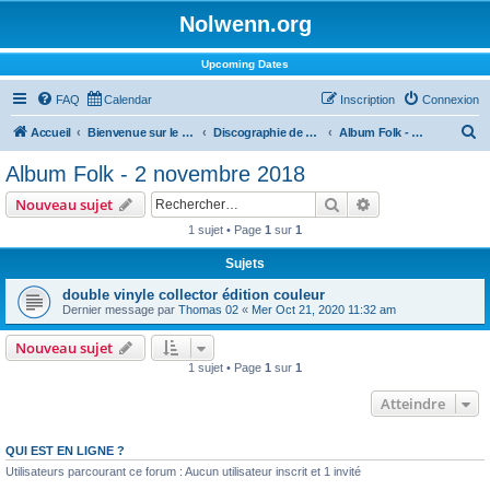
Nolwenn.org
Upcoming Dates
FAQ
Calendar
Inscription
Connexion
R
Accueil
Bienvenue sur le forum !
Discographie de Nolwenn
Album Folk - 2 novembre 2018
e
Album Folk - 2 novembre 2018
c
Rechercher
Recherche avanc
Nouveau sujet
h
1 sujet • Page
1
sur
1
e
Sujets
r
c
double vinyle collector édition couleur
Dernier message par
Thomas 02
«
Mer Oct 21, 2020 11:32 am
h
e
Nouveau sujet
1 sujet • Page
1
sur
1
r
Atteindre
QUI EST EN LIGNE ?
Utilisateurs parcourant ce forum : Aucun utilisateur inscrit et 1 invité