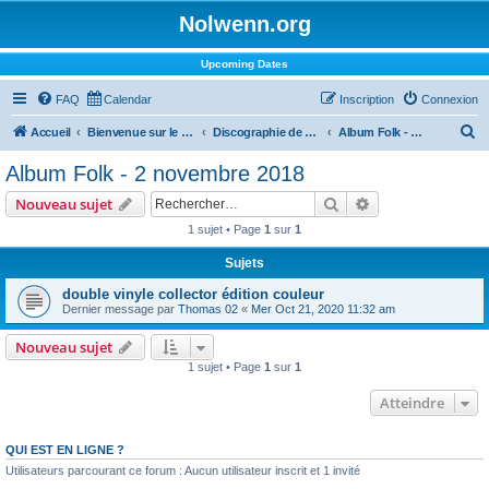
Nolwenn.org
Upcoming Dates
FAQ
Calendar
Inscription
Connexion
R
Accueil
Bienvenue sur le forum !
Discographie de Nolwenn
Album Folk - 2 novembre 2018
e
Album Folk - 2 novembre 2018
c
Rechercher
Recherche avanc
Nouveau sujet
h
1 sujet • Page
1
sur
1
e
Sujets
r
c
double vinyle collector édition couleur
Dernier message par
Thomas 02
«
Mer Oct 21, 2020 11:32 am
h
e
Nouveau sujet
1 sujet • Page
1
sur
1
r
Atteindre
QUI EST EN LIGNE ?
Utilisateurs parcourant ce forum : Aucun utilisateur inscrit et 1 invité