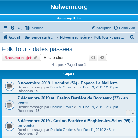
Nolwenn.org
Upcoming Dates
FAQ
Calendar
Inscription
Connexion
R
Accueil
Bienvenue sur le forum !
Nolwenn sur scène
Folk Tour - dates passées
e
Folk Tour - dates passées
c
Rechercher
Recherche avanc
Nouveau sujet
h
4 sujets • Page
1
sur
1
e
Sujets
r
c
8 novembre 2019. Locminé (56) - Espace La Maillette
Dernier message par
Danielle Grolier
«
Jeu Déc 19, 2019 12:36 pm
h
Réponses :
4
e
7 décembre 2019 au Casino Barrière de Bordeaux (33) - en
vente
r
Dernier message par
Danielle Grolier
«
Jeu Déc 19, 2019 12:35 pm
Réponses :
18
1
2
6 décembre 2019 - Casino Barrière à Enghien-les-Bains (95) -
en vente
Dernier message par
Danielle Grolier
«
Mer Déc 11, 2019 2:43 pm
Réponses :
8