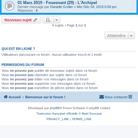
01 Mars 2019 - Fouesnant (29) - L'Archipel
Dernier message par
Danielle Grolier
«
Mer Déc 04, 2019 6:59 pm
Réponses :
4
Nouveau sujet
4 sujets • Page
1
sur
1
Atteindre
QUI EST EN LIGNE ?
Utilisateurs parcourant ce forum : Aucun utilisateur inscrit et 1 invité
PERMISSIONS DU FORUM
Vous
ne pouvez pas
publier de nouveaux sujets dans ce forum
Vous
ne pouvez pas
répondre aux sujets dans ce forum
Vous
ne pouvez pas
éditer vos messages dans ce forum
Vous
ne pouvez pas
supprimer vos messages dans ce forum
Vous
ne pouvez pas
transférer de pièces jointes dans ce forum
Accueil
Bienvenue sur le forum !
Nous contacter
Développé par
phpBB
® Forum Software © phpBB Limited
Traduction française officielle
©
Maël Soucaze
PRIVACY_LINK
|
TERMS_LINK