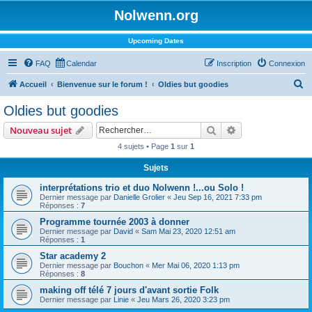
Nolwenn.org
Upcoming Dates
FAQ
Calendar
Inscription
Connexion
R
Accueil
Bienvenue sur le forum !
Oldies but goodies
e
Oldies but goodies
c
Rechercher
Recherche avanc
Nouveau sujet
h
4 sujets • Page
1
sur
1
e
Sujets
r
c
interprétations trio et duo Nolwenn !...ou Solo !
Dernier message par
Danielle Grolier
«
Jeu Sep 16, 2021 7:33 pm
h
Réponses :
7
e
Programme tournée 2003 à donner
Dernier message par
David
«
Sam Mai 23, 2020 12:51 am
r
Réponses :
1
Star academy 2
Dernier message par
Bouchon
«
Mer Mai 06, 2020 1:13 pm
Réponses :
8
making off télé 7 jours d'avant sortie Folk
Dernier message par
Linie
«
Jeu Mars 26, 2020 3:23 pm