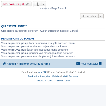
Nouveau sujet
4 sujets • Page
1
sur
1
Atteindre
QUI EST EN LIGNE ?
Utilisateurs parcourant ce forum : Aucun utilisateur inscrit et 1 invité
PERMISSIONS DU FORUM
Vous
ne pouvez pas
publier de nouveaux sujets dans ce forum
Vous
ne pouvez pas
répondre aux sujets dans ce forum
Vous
ne pouvez pas
éditer vos messages dans ce forum
Vous
ne pouvez pas
supprimer vos messages dans ce forum
Vous
ne pouvez pas
transférer de pièces jointes dans ce forum
Accueil
Bienvenue sur le forum !
Nous contacter
Développé par
phpBB
® Forum Software © phpBB Limited
Traduction française officielle
©
Maël Soucaze
PRIVACY_LINK
|
TERMS_LINK