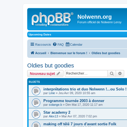
Nolwenn.org
Forum officiel de Nolwenn Leroy
Upcoming Dates
Raccourcis
FAQ
Calendar
Accueil
Bienvenue sur le forum !
Oldies but goodies
Oldies but goodies
Recher
Re
Nouveau sujet
SUJETS
interprétations trio et duo Nolwenn !...ou Solo !
par
Linie
» Jeu Avr 09, 2020 10:55 am
Programme tournée 2003 à donner
par
solange.b
» Dim Mai 17, 2020 11:17 am
Star academy 2
par
Alex13
» Mar Avr 07, 2020 7:02 pm
making off télé 7 jours d'avant sortie Folk