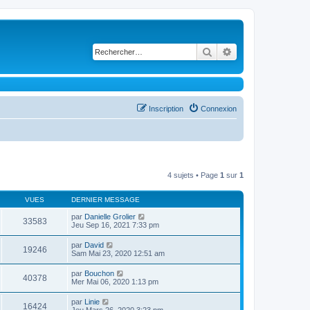
Rechercher
Recherche avancé
Inscription
Connexion
4 sujets • Page
1
sur
1
VUES
DERNIER MESSAGE
par
Danielle Grolier
33583
Jeu Sep 16, 2021 7:33 pm
par
David
19246
Sam Mai 23, 2020 12:51 am
par
Bouchon
40378
Mer Mai 06, 2020 1:13 pm
par
Linie
16424
Jeu Mars 26, 2020 3:23 pm