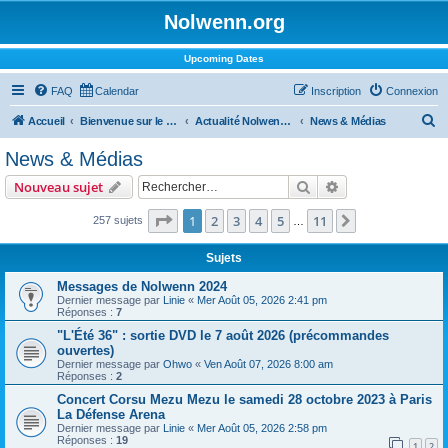
Nolwenn.org
Upcoming Dates
FAQ
Calendar
Inscription
Connexion
R
Accueil
Bienvenue sur le forum !
Actualité Nolwenn Leroy
News & Médias
e
News & Médias
c
Rechercher
Recherche avanc
Nouveau sujet
h
e
Page
1
sur
11
1
2
3
4
5
11
Suivant
257 sujets
…
r
Sujets
c
Messages de Nolwenn 2024
h
Dernier message par
Linie
«
Mer Août 05, 2026 2:41 pm
Réponses :
7
e
"L'Été 36" : sortie DVD le 7 août 2026 (précommandes
r
ouvertes)
Dernier message par
Ohwo
«
Ven Août 07, 2026 8:00 am
Réponses :
2
Concert Corsu Mezu Mezu le samedi 28 octobre 2023 à Paris
La Défense Arena
Dernier message par
Linie
«
Mer Août 05, 2026 2:58 pm
Réponses :
19
1
2