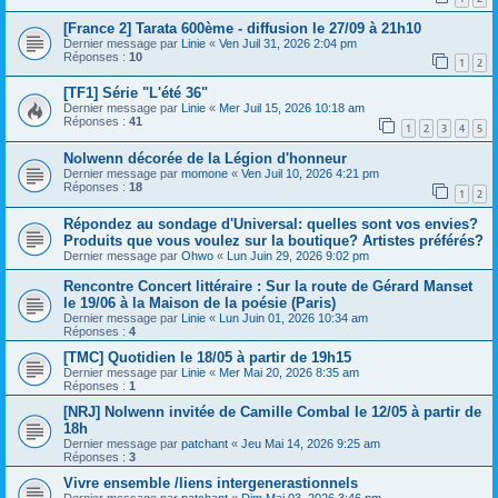
[France 2] Tarata 600ème - diffusion le 27/09 à 21h10
Dernier message par
Linie
«
Ven Juil 31, 2026 2:04 pm
Réponses :
10
1
2
[TF1] Série "L'été 36"
Dernier message par
Linie
«
Mer Juil 15, 2026 10:18 am
Réponses :
41
1
2
3
4
5
Nolwenn décorée de la Légion d'honneur
Dernier message par
momone
«
Ven Juil 10, 2026 4:21 pm
Réponses :
18
1
2
Répondez au sondage d'Universal: quelles sont vos envies?
Produits que vous voulez sur la boutique? Artistes préférés?
Dernier message par
Ohwo
«
Lun Juin 29, 2026 9:02 pm
Rencontre Concert littéraire : Sur la route de Gérard Manset
le 19/06 à la Maison de la poésie (Paris)
Dernier message par
Linie
«
Lun Juin 01, 2026 10:34 am
Réponses :
4
[TMC] Quotidien le 18/05 à partir de 19h15
Dernier message par
Linie
«
Mer Mai 20, 2026 8:35 am
Réponses :
1
[NRJ] Nolwenn invitée de Camille Combal le 12/05 à partir de
18h
Dernier message par
patchant
«
Jeu Mai 14, 2026 9:25 am
Réponses :
3
Vivre ensemble /liens intergenerastionnels
Dernier message par
patchant
«
Dim Mai 03, 2026 3:46 pm