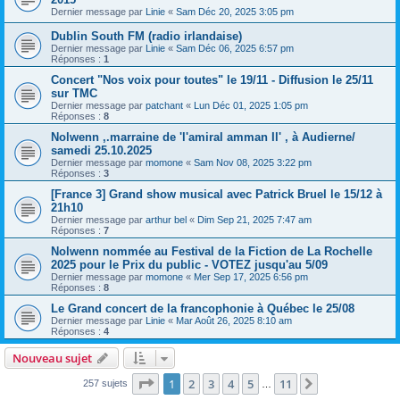
Dernier message par
Linie
«
Sam Déc 20, 2025 3:05 pm
Dublin South FM (radio irlandaise)
Dernier message par
Linie
«
Sam Déc 06, 2025 6:57 pm
Réponses :
1
Concert "Nos voix pour toutes" le 19/11 - Diffusion le 25/11
sur TMC
Dernier message par
patchant
«
Lun Déc 01, 2025 1:05 pm
Réponses :
8
Nolwenn ,.marraine de 'l'amiral amman Il' , à Audierne/
samedi 25.10.2025
Dernier message par
momone
«
Sam Nov 08, 2025 3:22 pm
Réponses :
3
[France 3] Grand show musical avec Patrick Bruel le 15/12 à
21h10
Dernier message par
arthur bel
«
Dim Sep 21, 2025 7:47 am
Réponses :
7
Nolwenn nommée au Festival de la Fiction de La Rochelle
2025 pour le Prix du public - VOTEZ jusqu'au 5/09
Dernier message par
momone
«
Mer Sep 17, 2025 6:56 pm
Réponses :
8
Le Grand concert de la francophonie à Québec le 25/08
Dernier message par
Linie
«
Mar Août 26, 2025 8:10 am
Réponses :
4
Nouveau sujet
Page
1
sur
11
1
2
3
4
5
11
Suivant
257 sujets
…