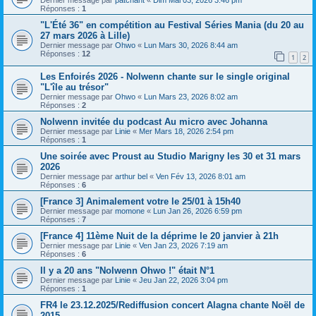
Réponses :
1
"L'Été 36" en compétition au Festival Séries Mania (du 20 au
27 mars 2026 à Lille)
Dernier message par
Ohwo
«
Lun Mars 30, 2026 8:44 am
Réponses :
12
1
2
Les Enfoirés 2026 - Nolwenn chante sur le single original
"L'île au trésor"
Dernier message par
Ohwo
«
Lun Mars 23, 2026 8:02 am
Réponses :
2
Nolwenn invitée du podcast Au micro avec Johanna
Dernier message par
Linie
«
Mer Mars 18, 2026 2:54 pm
Réponses :
1
Une soirée avec Proust au Studio Marigny les 30 et 31 mars
2026
Dernier message par
arthur bel
«
Ven Fév 13, 2026 8:01 am
Réponses :
6
[France 3] Animalement votre le 25/01 à 15h40
Dernier message par
momone
«
Lun Jan 26, 2026 6:59 pm
Réponses :
7
[France 4] 11ème Nuit de la déprime le 20 janvier à 21h
Dernier message par
Linie
«
Ven Jan 23, 2026 7:19 am
Réponses :
6
Il y a 20 ans "Nolwenn Ohwo !" était N°1
Dernier message par
Linie
«
Jeu Jan 22, 2026 3:04 pm
Réponses :
1
FR4 le 23.12.2025/Rediffusion concert Alagna chante Noël de
2015