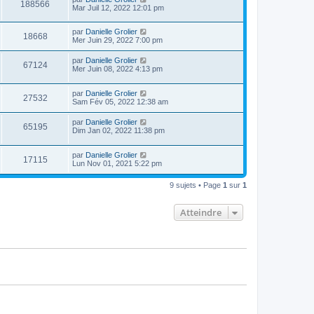
188566
Mar Juil 12, 2022 12:01 pm
par
Danielle Grolier
18668
Mer Juin 29, 2022 7:00 pm
par
Danielle Grolier
67124
Mer Juin 08, 2022 4:13 pm
par
Danielle Grolier
27532
Sam Fév 05, 2022 12:38 am
par
Danielle Grolier
65195
Dim Jan 02, 2022 11:38 pm
par
Danielle Grolier
17115
Lun Nov 01, 2021 5:22 pm
9 sujets • Page
1
sur
1
Atteindre