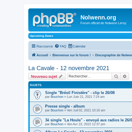
Nolwenn.org
Forum officiel de Nolwenn Leroy
Upcoming Dates
Raccourcis
FAQ
Calendar
Accueil
Bienvenue sur le forum !
Discographie de Nolwe
La Cavale - 12 novembre 2021
Recher
Re
Nouveau sujet
SUJETS
Single "Brésil Finistère" - clip le 26/08
par
Bouchon
» Lun Juin 21, 2021 7:24 am
Presse single - album
par
Bouchon
» Ven Juil 02, 2021 10:16 am
3è single "La Houle" - envoyé aux radios le 26/
par
Bouchon
» Ven Avr 22, 2022 12:37 pm