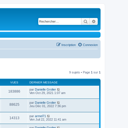
Rechercher
Recherche avancé
Inscription
Connexion
9 sujets • Page
1
sur
1
VUES
DERNIER MESSAGE
par
Danielle Grolier
183886
Ven Oct 29, 2021 1:07 am
par
Danielle Grolier
88625
Jeu Déc 01, 2022 7:36 pm
par
armel71
14313
Ven Juil 22, 2022 11:41 am
par
Danielle Grolier