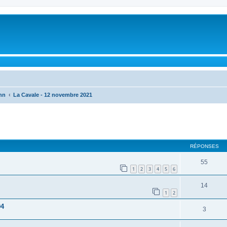
nn
La Cavale - 12 novembre 2021
cher
cherche avancée
RÉPONSES
55
1
2
3
4
5
6
14
1
2
04
3