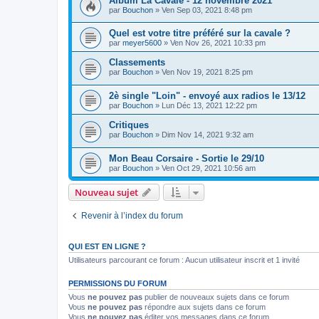
Album La Cavale - 12 novembre 2021
par
Bouchon
» Ven Sep 03, 2021 8:48 pm
Quel est votre titre préféré sur la cavale ?
par
meyer5600
» Ven Nov 26, 2021 10:33 pm
Classements
par
Bouchon
» Ven Nov 19, 2021 8:25 pm
2è single "Loin" - envoyé aux radios le 13/12
par
Bouchon
» Lun Déc 13, 2021 12:22 pm
Critiques
par
Bouchon
» Dim Nov 14, 2021 9:32 am
Mon Beau Corsaire - Sortie le 29/10
par
Bouchon
» Ven Oct 29, 2021 10:56 am
Nouveau sujet
Revenir à l’index du forum
QUI EST EN LIGNE ?
Utilisateurs parcourant ce forum : Aucun utilisateur inscrit et 1 invité
PERMISSIONS DU FORUM
Vous
ne pouvez pas
publier de nouveaux sujets dans ce forum
Vous
ne pouvez pas
répondre aux sujets dans ce forum
Vous
ne pouvez pas
éditer vos messages dans ce forum