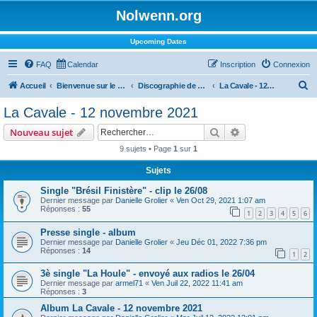
Nolwenn.org
Upcoming Dates
FAQ
Calendar
Inscription
Connexion
R
Accueil
Bienvenue sur le forum !
Discographie de Nolwenn
La Cavale - 12 novembre 2021
e
La Cavale - 12 novembre 2021
c
Rechercher
Recherche avanc
Nouveau sujet
h
9 sujets • Page
1
sur
1
e
Sujets
r
c
Single "Brésil Finistère" - clip le 26/08
Dernier message par
Danielle Grolier
«
Ven Oct 29, 2021 1:07 am
h
Réponses :
55
1
2
3
4
5
6
e
Presse single - album
r
Dernier message par
Danielle Grolier
«
Jeu Déc 01, 2022 7:36 pm
Réponses :
14
1
2
3è single "La Houle" - envoyé aux radios le 26/04
Dernier message par
armel71
«
Ven Juil 22, 2022 11:41 am
Réponses :
3
Album La Cavale - 12 novembre 2021