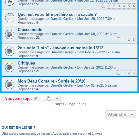
Dernier message par
Danielle Grolier
«
Mar Juil 12, 2022 12:01 pm
Réponses :
51
1
2
3
4
5
6
Quel est votre titre préféré sur la cavale ?
Dernier message par
Danielle Grolier
«
Mer Juin 29, 2022 7:00 pm
Réponses :
4
Classements
Dernier message par
Danielle Grolier
«
Mer Juin 08, 2022 4:13 pm
Réponses :
21
1
2
3
2è single "Loin" - envoyé aux radios le 13/12
Dernier message par
Danielle Grolier
«
Sam Fév 05, 2022 12:38 am
Réponses :
9
Critiques
Dernier message par
Danielle Grolier
«
Dim Jan 02, 2022 11:38 pm
Réponses :
21
1
2
3
Mon Beau Corsaire - Sortie le 29/10
Dernier message par
Danielle Grolier
«
Lun Nov 01, 2021 5:22 pm
Réponses :
4
Nouveau sujet
9 sujets • Page
1
sur
1
Atteindre
QUI EST EN LIGNE ?
Utilisateurs parcourant ce forum : Aucun utilisateur inscrit et 1 invité