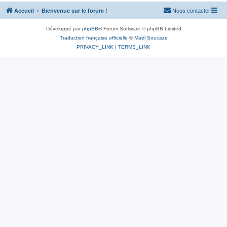
Accueil
Bienvenue sur le forum !
Nous contacter
Développé par
phpBB
® Forum Software © phpBB Limited
Traduction française officielle
©
Maël Soucaze
PRIVACY_LINK
|
TERMS_LINK