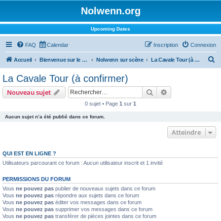
Nolwenn.org
Upcoming Dates
FAQ
Calendar
Inscription
Connexion
R
Accueil
Bienvenue sur le forum !
Nolwenn sur scène
La Cavale Tour (à confirmer)
e
La Cavale Tour (à confirmer)
c
Rechercher
Recherche avanc
Nouveau sujet
h
0 sujet • Page
1
sur
1
e
Aucun sujet n’a été publié dans ce forum.
r
c
Atteindre
h
QUI EST EN LIGNE ?
e
Utilisateurs parcourant ce forum : Aucun utilisateur inscrit et 1 invité
r
PERMISSIONS DU FORUM
Vous
ne pouvez pas
publier de nouveaux sujets dans ce forum
Vous
ne pouvez pas
répondre aux sujets dans ce forum
Vous
ne pouvez pas
éditer vos messages dans ce forum
Vous
ne pouvez pas
supprimer vos messages dans ce forum
Vous
ne pouvez pas
transférer de pièces jointes dans ce forum