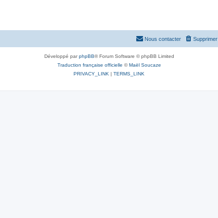
Nous contacter
Supprimer 
Développé par
phpBB
® Forum Software © phpBB Limited
Traduction française officielle
©
Maël Soucaze
PRIVACY_LINK
|
TERMS_LINK