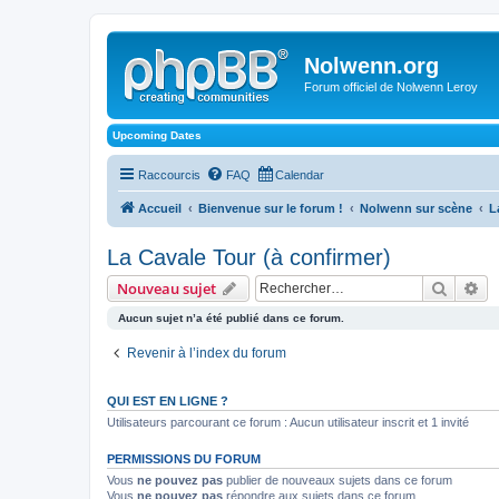
Nolwenn.org
Forum officiel de Nolwenn Leroy
Upcoming Dates
Raccourcis
FAQ
Calendar
Accueil
Bienvenue sur le forum !
Nolwenn sur scène
L
La Cavale Tour (à confirmer)
Recher
Re
Nouveau sujet
Aucun sujet n’a été publié dans ce forum.
Revenir à l’index du forum
QUI EST EN LIGNE ?
Utilisateurs parcourant ce forum : Aucun utilisateur inscrit et 1 invité
PERMISSIONS DU FORUM
Vous
ne pouvez pas
publier de nouveaux sujets dans ce forum
Vous
ne pouvez pas
répondre aux sujets dans ce forum