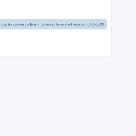
tous les cookies du forum
Le fuseau horaire est réglé sur
UTC+02:00