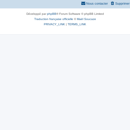
Nous contacter
Supprimer 
Développé par
phpBB
® Forum Software © phpBB Limited
Traduction française officielle
©
Maël Soucaze
PRIVACY_LINK
|
TERMS_LINK