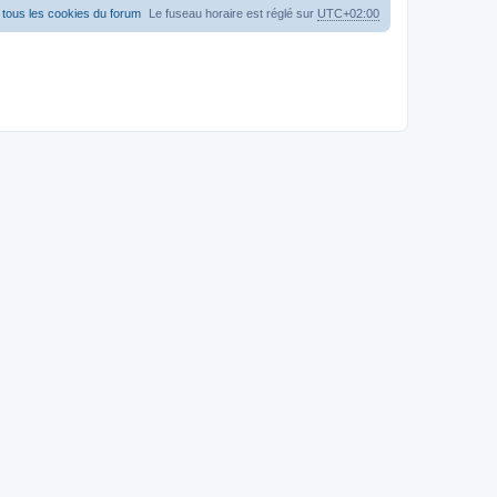
tous les cookies du forum
Le fuseau horaire est réglé sur
UTC+02:00