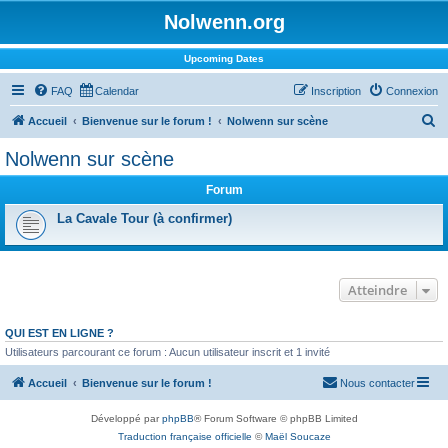
Nolwenn.org
Upcoming Dates
FAQ
Calendar
Inscription
Connexion
R
Accueil
Bienvenue sur le forum !
Nolwenn sur scène
e
Nolwenn sur scène
c
Forum
h
e
La Cavale Tour (à confirmer)
r
c
Atteindre
h
e
QUI EST EN LIGNE ?
r
Utilisateurs parcourant ce forum : Aucun utilisateur inscrit et 1 invité
Accueil
Bienvenue sur le forum !
Nous contacter
Développé par
phpBB
® Forum Software © phpBB Limited
Traduction française officielle
©
Maël Soucaze