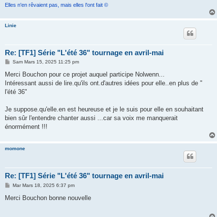
Elles n'en rêvaient pas, mais elles l'ont fait ©
Linie
Re: [TF1] Série "L'été 36" tournage en avril-mai
M
Sam Mars 15, 2025 11:25 pm
e
s
Merci Bouchon pour ce projet auquel participe Nolwenn...
s
Intéressant aussi de lire.qu'ils ont.d'autres idées pour elle..en plus de "
a
g
l'été 36"
e
Je suppose.qu'elle.en est heureuse et je le suis pour elle en souhaitant
bien sûr l'entendre chanter aussi ...car sa voix me manquerait
énormément !!!
momone
Re: [TF1] Série "L'été 36" tournage en avril-mai
M
Mar Mars 18, 2025 6:37 pm
e
s
Merci Bouchon bonne nouvelle
s
a
g