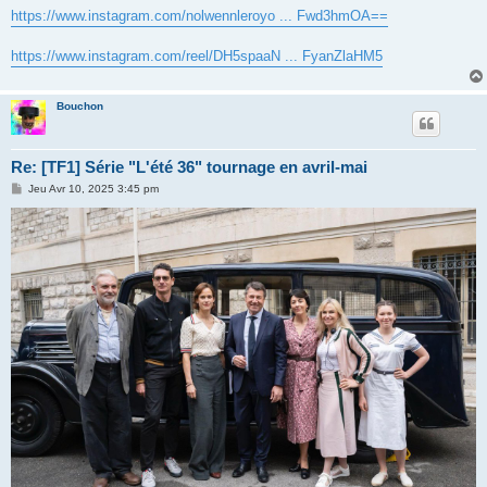
s
https://www.instagram.com/nolwennleroyo ... Fwd3hmOA==
s
a
g
https://www.instagram.com/reel/DH5spaaN ... FyanZlaHM5
e
Bouchon
Re: [TF1] Série "L'été 36" tournage en avril-mai
M
Jeu Avr 10, 2025 3:45 pm
e
s
s
a
g
e