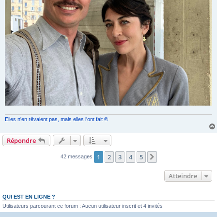
Elles n'en rêvaient pas, mais elles l'ont fait ©
Répondre
1
2
3
4
5
Suivant
42 messages
Atteindre
QUI EST EN LIGNE ?
Utilisateurs parcourant ce forum : Aucun utilisateur inscrit et 4 invités