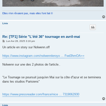
Elles n'en rêvaient pas, mais elles l'ont fait ©
Linie
Re: [TF1] Série "L'été 36" tournage en avril-mai
M
Lun Avr 28, 2025 3:16 pm
e
s
Un article en story sur Nolwenn.off
s
a
g
https://www.instagram.com/nolwennleroyo ... Fwd3hmOA==
e
Nolwenn sur une des 2 photos de l'article..
"Le Tournage se poursuit jusqu'en Mai sur la côte d''azur et se terminera
dans les studios Parisiens"
https://www.pressreader.com/france/nice ... 7319062930
Linie