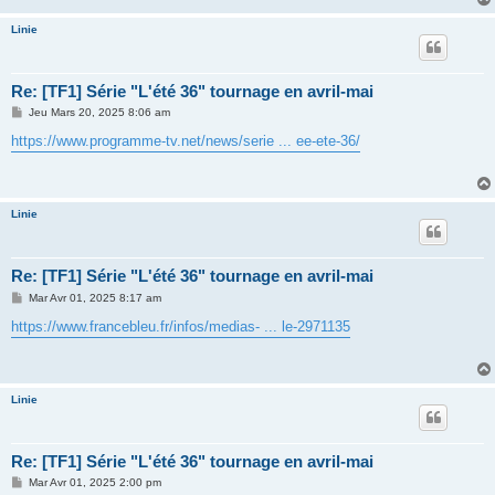
e
Linie
Re: [TF1] Série "L'été 36" tournage en avril-mai
M
Jeu Mars 20, 2025 8:06 am
e
s
https://www.programme-tv.net/news/serie ... ee-ete-36/
s
a
g
e
Linie
Re: [TF1] Série "L'été 36" tournage en avril-mai
M
Mar Avr 01, 2025 8:17 am
e
s
https://www.francebleu.fr/infos/medias- ... le-2971135
s
a
g
e
Linie
Re: [TF1] Série "L'été 36" tournage en avril-mai
M
Mar Avr 01, 2025 2:00 pm
e