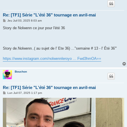
Re: [TF1] Série "L'été 36" tournage en avril-mai
M
Jeu Juil 03, 2025 8:03 am
e
s
Story de Nolwenn ce jour pour l'été 36
s
a
g
e
Story de.Nolwenn..( au sujet de l' Ete 36) ..."semaine # 13 - l' Été 36'"
https://www.instagram.com/nolwennleroyo ... Fwd3hmOA==
Bouchon
Re: [TF1] Série "L'été 36" tournage en avril-mai
M
Lun Juil 07, 2025 1:17 pm
e
s
s
a
g
e