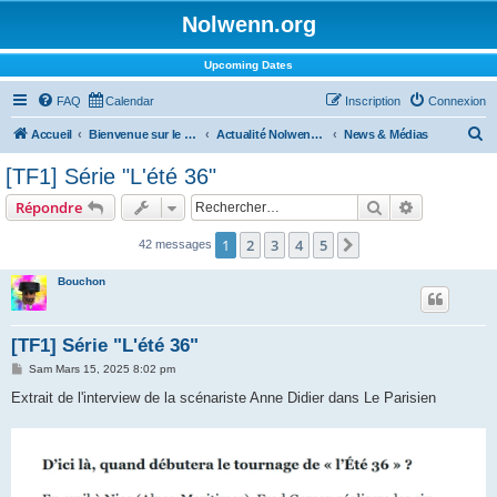
Nolwenn.org
Upcoming Dates
FAQ
Calendar
Inscription
Connexion
R
Accueil
Bienvenue sur le forum !
Actualité Nolwenn Leroy
News & Médias
e
[TF1] Série "L'été 36"
c
Rechercher
Recherche 
Répondre
h
e
1
2
3
4
5
Suivant
42 messages
r
Bouchon
c
h
[TF1] Série "L'été 36"
e
M
Sam Mars 15, 2025 8:02 pm
r
e
s
Extrait de l'interview de la scénariste Anne Didier dans Le Parisien
s
a
g
e