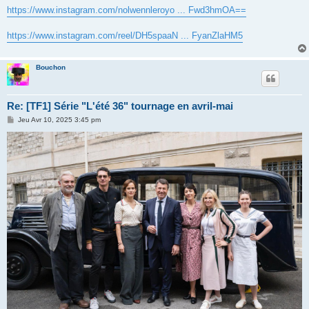
s
https://www.instagram.com/nolwennleroyo ... Fwd3hmOA==
s
a
g
https://www.instagram.com/reel/DH5spaaN ... FyanZlaHM5
e
Bouchon
Re: [TF1] Série "L'été 36" tournage en avril-mai
M
Jeu Avr 10, 2025 3:45 pm
e
s
s
a
g
e