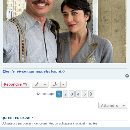
Elles n'en rêvaient pas, mais elles l'ont fait ©
Répondre
1
2
3
4
5
Suivant
42 messages
Atteindre
QUI EST EN LIGNE ?
Utilisateurs parcourant ce forum : Aucun utilisateur inscrit et 4 invités