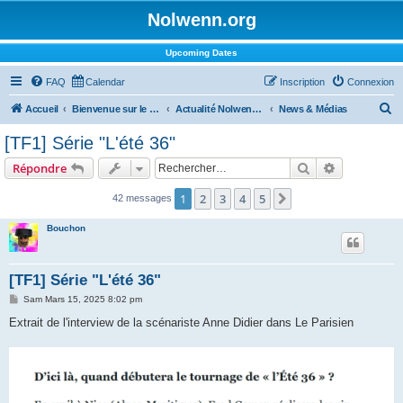
Nolwenn.org
Upcoming Dates
FAQ
Calendar
Inscription
Connexion
R
Accueil
Bienvenue sur le forum !
Actualité Nolwenn Leroy
News & Médias
e
[TF1] Série "L'été 36"
c
Rechercher
Recherche 
Répondre
h
e
1
2
3
4
5
Suivant
42 messages
r
Bouchon
c
h
[TF1] Série "L'été 36"
e
M
Sam Mars 15, 2025 8:02 pm
r
e
s
Extrait de l'interview de la scénariste Anne Didier dans Le Parisien
s
a
g
e