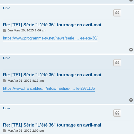
e
Linie
Re: [TF1] Série "L'été 36" tournage en avril-mai
M
Jeu Mars 20, 2025 8:06 am
e
s
https://www.programme-tv.net/news/serie ... ee-ete-36/
s
a
g
e
Linie
Re: [TF1] Série "L'été 36" tournage en avril-mai
M
Mar Avr 01, 2025 8:17 am
e
s
https://www.francebleu.fr/infos/medias- ... le-2971135
s
a
g
e
Linie
Re: [TF1] Série "L'été 36" tournage en avril-mai
M
Mar Avr 01, 2025 2:00 pm
e