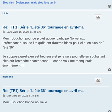
Elles n'en rêvaient pas, mais elles l'ont fait ©
Linie
Re: [TF1] Série "L'été 36" tournage en avril-mai
M
Sam Mars 15, 2025 11:25 pm
e
s
Merci Bouchon pour ce projet auquel participe Nolwenn...
s
Intéressant aussi de lire.qu'ils ont.d'autres idées pour elle..en plus de "
a
g
l'été 36"
e
Je suppose.qu'elle.en est heureuse et je le suis pour elle en souhaitant
bien sûr l'entendre chanter aussi ...car sa voix me manquerait
énormément !!!
momone
Re: [TF1] Série "L'été 36" tournage en avril-mai
M
Mar Mars 18, 2025 6:37 pm
e
s
Merci Bouchon bonne nouvelle
s
a
g