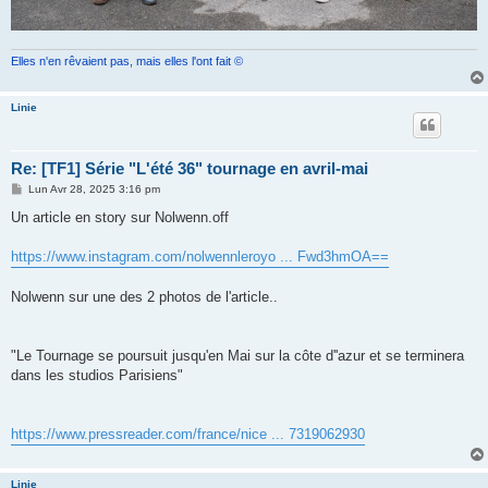
Elles n'en rêvaient pas, mais elles l'ont fait ©
Linie
Re: [TF1] Série "L'été 36" tournage en avril-mai
M
Lun Avr 28, 2025 3:16 pm
e
s
Un article en story sur Nolwenn.off
s
a
g
https://www.instagram.com/nolwennleroyo ... Fwd3hmOA==
e
Nolwenn sur une des 2 photos de l'article..
"Le Tournage se poursuit jusqu'en Mai sur la côte d''azur et se terminera
dans les studios Parisiens"
https://www.pressreader.com/france/nice ... 7319062930
Linie