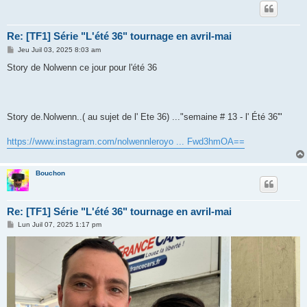
Re: [TF1] Série "L'été 36" tournage en avril-mai
M
Jeu Juil 03, 2025 8:03 am
e
s
Story de Nolwenn ce jour pour l'été 36
s
a
g
e
Story de.Nolwenn..( au sujet de l' Ete 36) ..."semaine # 13 - l' Été 36'"
https://www.instagram.com/nolwennleroyo ... Fwd3hmOA==
Bouchon
Re: [TF1] Série "L'été 36" tournage en avril-mai
M
Lun Juil 07, 2025 1:17 pm
e
s
s
a
g
e