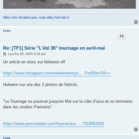
Elles n'en rêvaient pas, mais elles l'ont fait ©
Linie
Re: [TF1] Série "L'été 36" tournage en avril-mai
M
Lun Avr 28, 2025 3:16 pm
e
s
Un article en story sur Nolwenn.off
s
a
g
https://www.instagram.com/nolwennleroyo ... Fwd3hmOA==
e
Nolwenn sur une des 2 photos de l'article..
"Le Tournage se poursuit jusqu'en Mai sur la côte d''azur et se terminera
dans les studios Parisiens"
https://www.pressreader.com/france/nice ... 7319062930
Linie