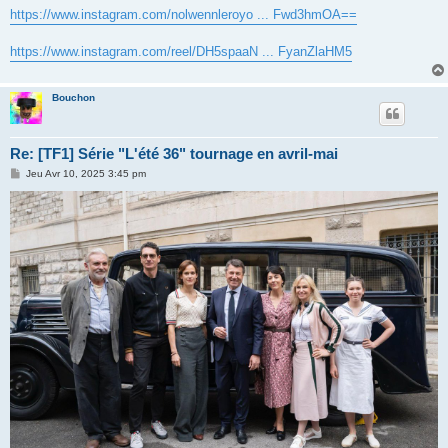
s
https://www.instagram.com/nolwennleroyo ... Fwd3hmOA==
s
a
g
https://www.instagram.com/reel/DH5spaaN ... FyanZlaHM5
e
Bouchon
Re: [TF1] Série "L'été 36" tournage en avril-mai
M
Jeu Avr 10, 2025 3:45 pm
e
s
s
a
g
e