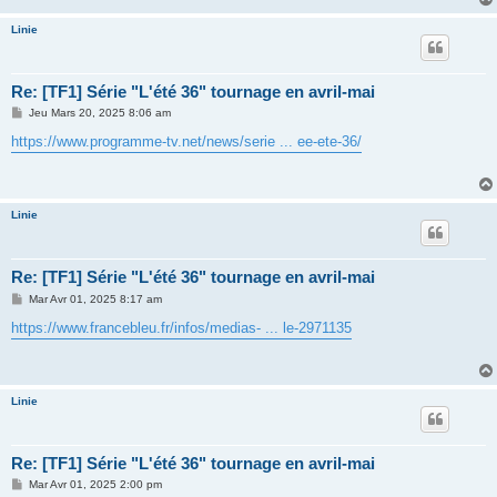
e
Linie
Re: [TF1] Série "L'été 36" tournage en avril-mai
M
Jeu Mars 20, 2025 8:06 am
e
s
https://www.programme-tv.net/news/serie ... ee-ete-36/
s
a
g
e
Linie
Re: [TF1] Série "L'été 36" tournage en avril-mai
M
Mar Avr 01, 2025 8:17 am
e
s
https://www.francebleu.fr/infos/medias- ... le-2971135
s
a
g
e
Linie
Re: [TF1] Série "L'été 36" tournage en avril-mai
M
Mar Avr 01, 2025 2:00 pm
e