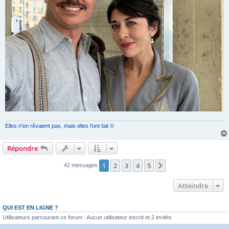
Elles n'en rêvaient pas, mais elles l'ont fait ©
Répondre
1
2
3
4
5
Suivant
42 messages
Atteindre
QUI EST EN LIGNE ?
Utilisateurs parcourant ce forum : Aucun utilisateur inscrit et 2 invités