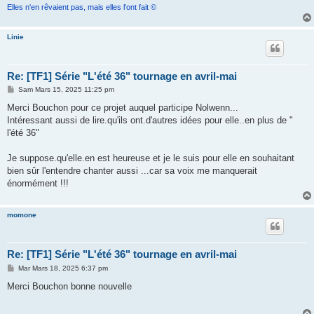
Elles n'en rêvaient pas, mais elles l'ont fait ©
Linie
Re: [TF1] Série "L'été 36" tournage en avril-mai
M
Sam Mars 15, 2025 11:25 pm
e
s
Merci Bouchon pour ce projet auquel participe Nolwenn...
s
Intéressant aussi de lire.qu'ils ont.d'autres idées pour elle..en plus de "
a
g
l'été 36"
e
Je suppose.qu'elle.en est heureuse et je le suis pour elle en souhaitant
bien sûr l'entendre chanter aussi ...car sa voix me manquerait
énormément !!!
momone
Re: [TF1] Série "L'été 36" tournage en avril-mai
M
Mar Mars 18, 2025 6:37 pm
e
s
Merci Bouchon bonne nouvelle
s
a
g