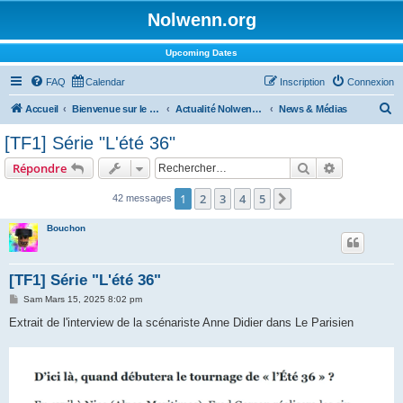
Nolwenn.org
Upcoming Dates
FAQ
Calendar
Inscription
Connexion
R
Accueil
Bienvenue sur le forum !
Actualité Nolwenn Leroy
News & Médias
e
[TF1] Série "L'été 36"
c
Rechercher
Recherche 
Répondre
h
e
1
2
3
4
5
Suivant
42 messages
r
Bouchon
c
h
[TF1] Série "L'été 36"
e
M
Sam Mars 15, 2025 8:02 pm
r
e
s
Extrait de l'interview de la scénariste Anne Didier dans Le Parisien
s
a
g
e