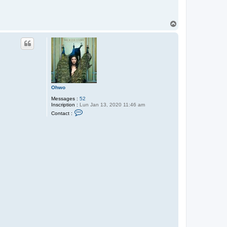
H
a
u
t
Ohwo
Messages :
52
Inscription :
Lun Jan 13, 2020 11:46 am
C
Contact :
o
n
t
a
c
t
e
r
O
h
w
o