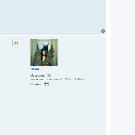
H
a
u
t
Ohwo
Messages :
52
Inscription :
Lun Jan 13, 2020 11:46 am
C
Contact :
o
n
t
a
c
t
e
r
O
h
w
o