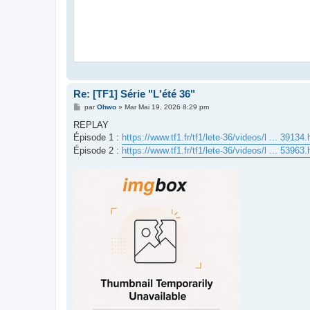
Re: [TF1] Série "L'été 36"
M
par
Ohwo
»
Mar Mai 19, 2026 8:29 pm
e
s
REPLAY
s
Épisode 1 :
https://www.tf1.fr/tf1/lete-36/videos/l ... 39134.
a
g
Épisode 2 :
https://www.tf1.fr/tf1/lete-36/videos/l ... 53963.
e