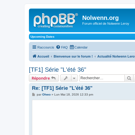
Nolwenn.org
Forum officiel de Nolwenn Leroy
Upcoming Dates
Raccourcis
FAQ
Calendar
Accueil
Bienvenue sur le forum !
Actualité Nolwenn Lero
[TF1] Série "L'été 36"
R
Répondre
Re: [TF1] Série "L'été 36"
M
par
Ohwo
»
Lun Mai 18, 2026 12:33 pm
e
s
s
a
g
e