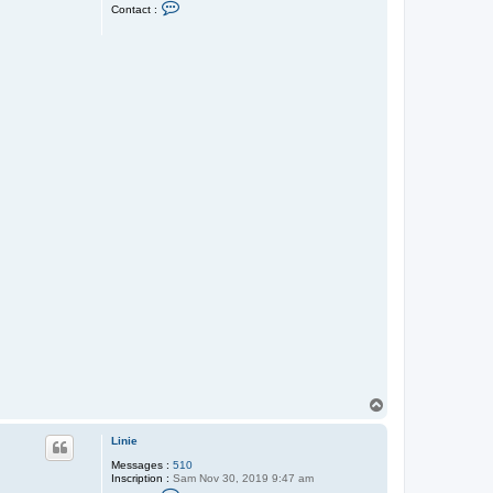
C
Contact :
o
n
t
a
c
t
e
r
L
i
n
i
e
H
a
u
Linie
t
Messages :
510
Inscription :
Sam Nov 30, 2019 9:47 am
C