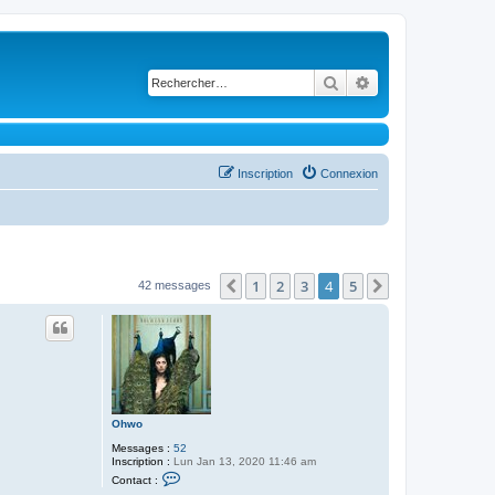
Rechercher
Recherche avancé
Inscription
Connexion
1
2
3
4
5
Précédent
Suivant
42 messages
Ohwo
Messages :
52
Inscription :
Lun Jan 13, 2020 11:46 am
C
Contact :
o