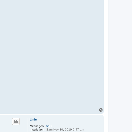
H
a
u
Linie
t
Messages :
510
Inscription :
Sam Nov 30, 2019 9:47 am