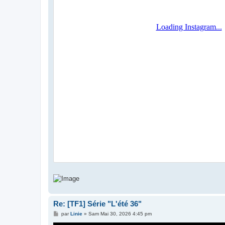
Re: [TF1] Série "L'été 36"
M
par
Linie
»
Sam Mai 30, 2026 4:45 pm
e