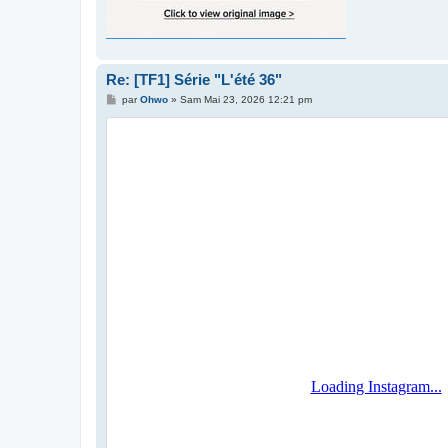
Re: [TF1] Série "L'été 36"
M
par
Ohwo
»
Sam Mai 23, 2026 12:21 pm
e
s
s
a
g
e