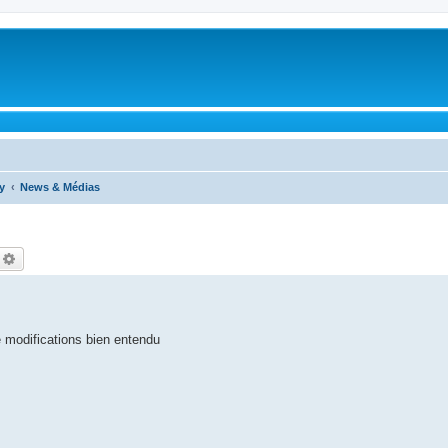
y
News & Médias
echercher
Recherche avancée
e modifications bien entendu