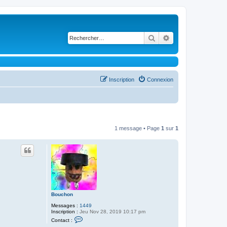
Rechercher
Recherche avancé
Inscription
Connexion
1 message • Page
1
sur
1
Bouchon
Messages :
1449
Inscription :
Jeu Nov 28, 2019 10:17 pm
C
Contact :
o