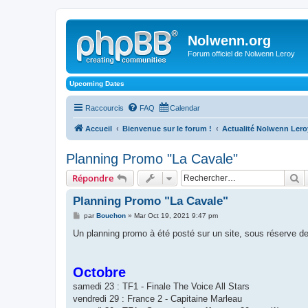
Nolwenn.org
Forum officiel de Nolwenn Leroy
Upcoming Dates
Raccourcis
FAQ
Calendar
Accueil
Bienvenue sur le forum !
Actualité Nolwenn Lero
Planning Promo "La Cavale"
R
Répondre
Planning Promo "La Cavale"
M
par
Bouchon
»
Mar Oct 19, 2021 9:47 pm
e
s
Un planning promo à été posté sur un site, sous réserve d
s
a
g
e
Octobre
samedi 23 : TF1 - Finale The Voice All Stars
vendredi 29 : France 2 - Capitaine Marleau