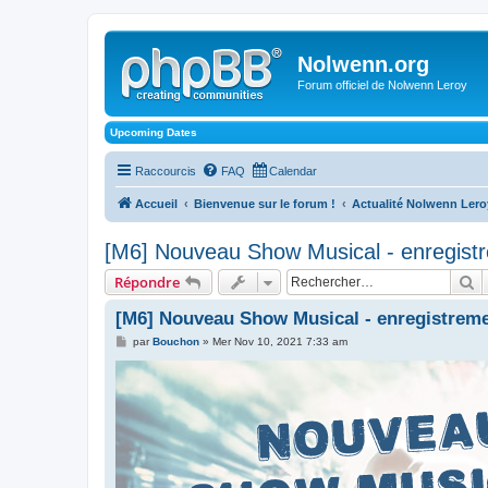
Nolwenn.org
Forum officiel de Nolwenn Leroy
Upcoming Dates
Raccourcis
FAQ
Calendar
Accueil
Bienvenue sur le forum !
Actualité Nolwenn Lero
[M6] Nouveau Show Musical - enregistr
R
Répondre
[M6] Nouveau Show Musical - enregistremen
M
par
Bouchon
»
Mer Nov 10, 2021 7:33 am
e
s
s
a
g
e