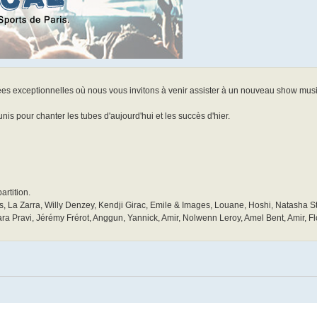
es exceptionnelles où nous vous invitons à venir assister à un nouveau show mus
nis pour chanter les tubes d'aujourd'hui et les succès d'hier.
artition.
s, La Zarra, Willy Denzey, Kendji Girac, Emile & Images, Louane, Hoshi, Natasha St
ara Pravi, Jérémy Frérot, Anggun, Yannick, Amir, Nolwenn Leroy, Amel Bent, Amir, F