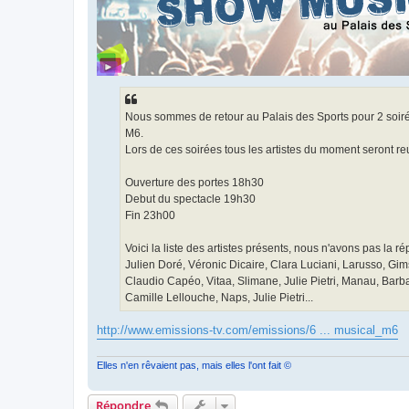
Nous sommes de retour au Palais des Sports pour 2 soiré
M6.
Lors de ces soirées tous les artistes du moment seront reu
Ouverture des portes 18h30
Debut du spectacle 19h30
Fin 23h00
Voici la liste des artistes présents, nous n'avons pas la rép
Julien Doré, Véronic Dicaire, Clara Luciani, Larusso, Gim
Claudio Capéo, Vitaa, Slimane, Julie Pietri, Manau, Barb
Camille Lellouche, Naps, Julie Pietri...
http://www.emissions-tv.com/emissions/6 ... musical_m6
Elles n'en rêvaient pas, mais elles l'ont fait ©
Répondre