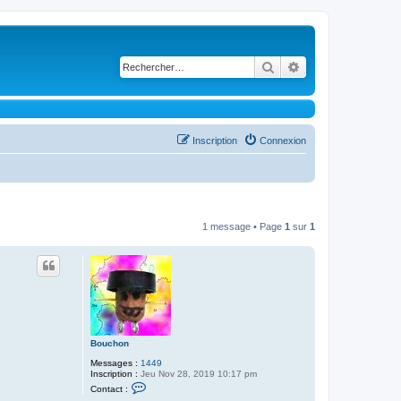
Rechercher
Recherche avancé
Inscription
Connexion
1 message • Page
1
sur
1
Bouchon
Messages :
1449
Inscription :
Jeu Nov 28, 2019 10:17 pm
C
Contact :
o