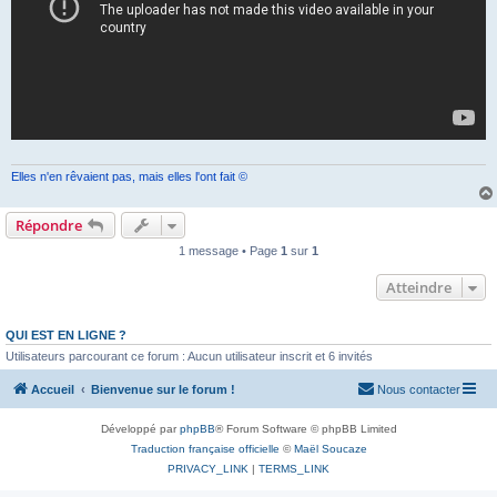
Elles n'en rêvaient pas, mais elles l'ont fait ©
Répondre
1 message • Page
1
sur
1
Atteindre
QUI EST EN LIGNE ?
Utilisateurs parcourant ce forum : Aucun utilisateur inscrit et 6 invités
Accueil
Bienvenue sur le forum !
Nous contacter
Développé par
phpBB
® Forum Software © phpBB Limited
Traduction française officielle
©
Maël Soucaze
PRIVACY_LINK
|
TERMS_LINK