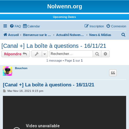
Nolwenn.org
Upcoming Dates
FAQ
Calendar
Inscription
Connexion
R
Accueil
Bienvenue sur le forum !
Actualité Nolwenn Leroy
News & Médias
e
[Canal +] La boîte à questions - 16/11/21
c
Rechercher
Recherche 
Répondre
h
1 message • Page
1
sur
1
e
Bouchon
r
c
h
[Canal +] La boîte à questions - 16/11/21
e
M
Mar Nov 16, 2021 9:15 pm
e
r
s
s
a
g
e