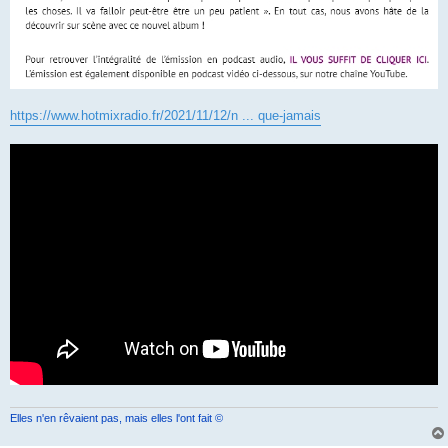
https://www.hotmixradio.fr/2021/11/12/n ... que-jamais
Elles n'en rêvaient pas, mais elles l'ont fait ©