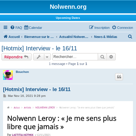
Nolwenn.org
Upcoming Dates
FAQ
Calendar
Inscription
Connexion
R
Accueil
Bienvenue sur le forum !
Actualité Nolwenn Leroy
News & Médias
e
[Hotmix] Interview - le 16/11
c
Rechercher
Recherche 
Répondre
h
1 message • Page
1
sur
1
e
Bouchon
r
c
h
[Hotmix] Interview - le 16/11
e
M
Mar Nov 16, 2021 9:28 pm
e
r
s
s
a
g
e