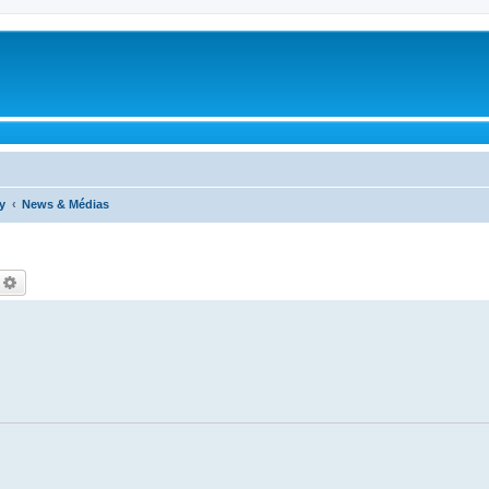
y
News & Médias
echercher
Recherche avancée