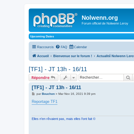
Nolwenn.org
Forum officiel de Nolwenn Leroy
Upcoming Dates
Raccourcis
FAQ
Calendar
Accueil
Bienvenue sur le forum !
Actualité Nolwenn Lero
[TF1] - JT 13h - 16/11
R
Répondre
[TF1] - JT 13h - 16/11
M
par
Bouchon
»
Mar Nov 16, 2021 9:39 pm
e
s
Reportage TF1
s
a
g
e
Elles n'en rêvaient pas, mais elles l'ont fait ©