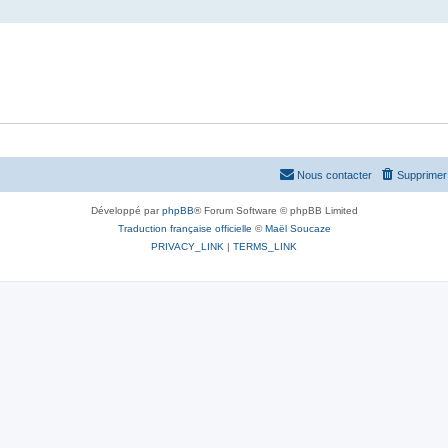
Nous contacter
Supprimer 
Développé par
phpBB
® Forum Software © phpBB Limited
Traduction française officielle
©
Maël Soucaze
PRIVACY_LINK
|
TERMS_LINK