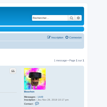
Rechercher
Recherche avancé
Inscription
Connexion
1 message • Page
1
sur
1
Bouchon
Messages :
1449
Inscription :
Jeu Nov 28, 2019 10:17 pm
C
Contact :
o