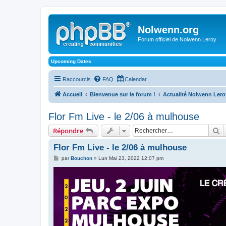
Nolwenn.org
Forum officiel de Nolwenn Leroy
Upcoming Dates
Raccourcis
FAQ
Calendar
Accueil
Bienvenue sur le forum !
Actualité Nolwenn Lero
Flor Fm Live - le 2/06 à mulhouse
R
Répondre
Flor Fm Live - le 2/06 à mulhouse
M
par
Bouchon
»
Lun Mai 23, 2022 12:07 pm
e
s
s
a
g
e