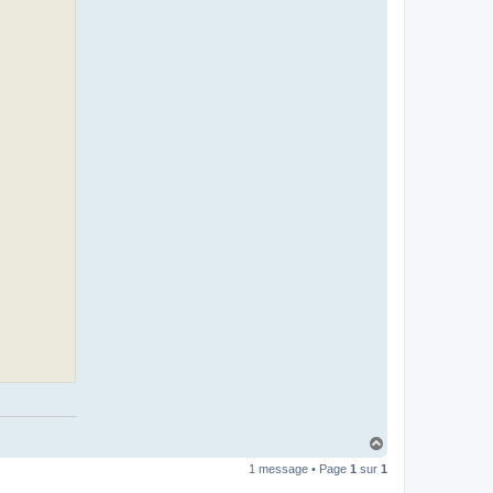
H
a
1 message • Page
1
sur
1
u
t