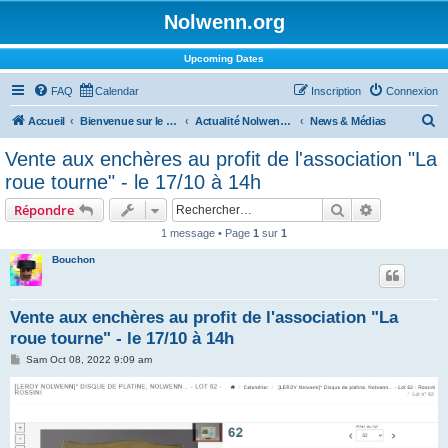
Nolwenn.org
Upcoming Dates
FAQ
Calendar
Inscription
Connexion
R
Accueil
Bienvenue sur le forum !
Actualité Nolwenn Leroy
News & Médias
e
Vente aux enchères au profit de l'association "La
c
roue tourne" - le 17/10 à 14h
h
Rechercher
Recherche 
Répondre
e
1 message • Page
1
sur
1
r
Bouchon
c
h
e
Vente aux enchères au profit de l'association "La
roue tourne" - le 17/10 à 14h
r
M
Sam Oct 08, 2022 9:09 am
e
s
s
a
g
e