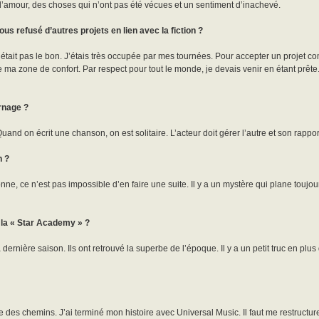
 d’amour, des choses qui n’ont pas été vécues et un sentiment d’inachevé.
us refusé d’autres projets en lien avec la fiction ?
 n’était pas le bon. J’étais très occupée par mes tournées. Pour accepter un projet c
de ma zone de confort. Par respect pour tout le monde, je devais venir en étant prête.
urnage ?
 Quand on écrit une chanson, on est solitaire. L’acteur doit gérer l’autre et son rapport
n ?
nne, ce n’est pas impossible d’en faire une suite. Il y a un mystère qui plane toujour
 la « Star Academy » ?
dernière saison. Ils ont retrouvé la superbe de l’époque. Il y a un petit truc en plus
 des chemins. J’ai terminé mon histoire avec Universal Music. Il faut me restructurer