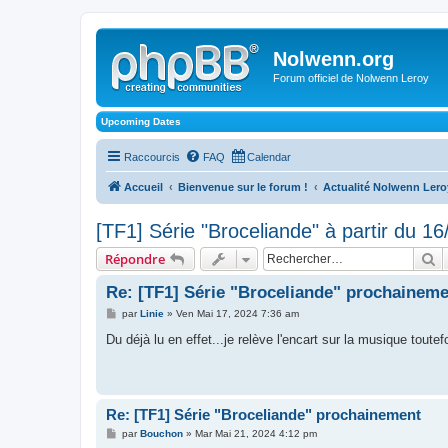
Nolwenn.org
Forum officiel de Nolwenn Leroy
Upcoming Dates
Raccourcis
FAQ
Calendar
Accueil
Bienvenue sur le forum !
Actualité Nolwenn Lero
[TF1] Série "Broceliande" à partir du 1
R
Répondre
Re: [TF1] Série "Broceliande" prochainem
M
par
Linie
»
Ven Mai 17, 2024 7:36 am
e
s
Du déjà lu en effet...je relève l'encart sur la musique toutefo
s
a
g
e
Re: [TF1] Série "Broceliande" prochainement
M
par
Bouchon
»
Mar Mai 21, 2024 4:12 pm
e