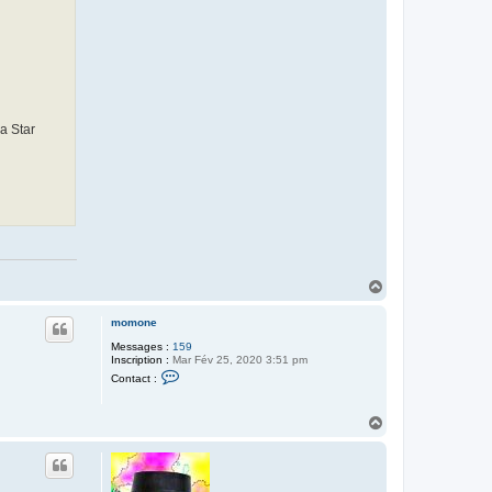
a Star
H
a
u
momone
t
Messages :
159
Inscription :
Mar Fév 25, 2020 3:51 pm
C
Contact :
o
n
t
H
a
a
c
t
u
e
t
r
m