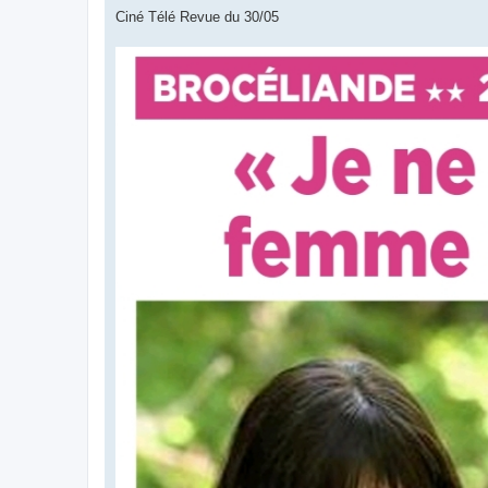
e
s
Ciné Télé Revue du 30/05
s
a
g
e