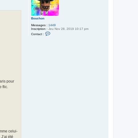
i
n
i
e
Bouchon
Messages :
1449
Inscription :
Jeu Nov 28, 2019 10:17 pm
C
Contact :
o
n
t
a
c
t
e
r
B
o
u
c
h
aris pour
o
flic.
n
omme celui-
 J’ai été