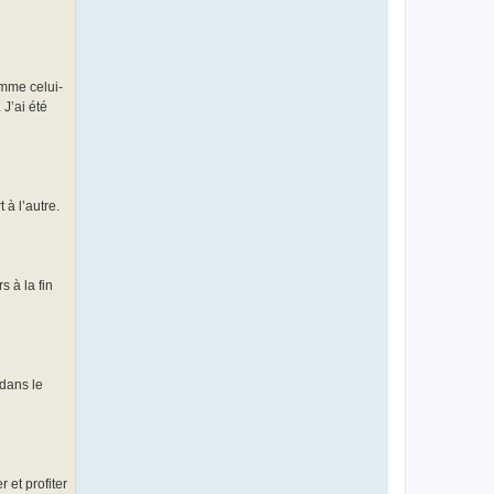
omme celui-
 J’ai été
 à l’autre.
s à la fin
 dans le
 et profiter