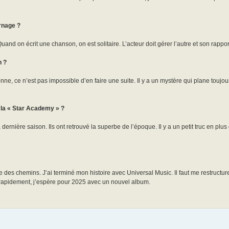
urnage ?
 Quand on écrit une chanson, on est solitaire. L’acteur doit gérer l’autre et son rapport
n ?
nne, ce n’est pas impossible d’en faire une suite. Il y a un mystère qui plane toujour
 la « Star Academy » ?
dernière saison. Ils ont retrouvé la superbe de l’époque. Il y a un petit truc en plus
 des chemins. J’ai terminé mon histoire avec Universal Music. Il faut me restructurer
e rapidement, j’espère pour 2025 avec un nouvel album.