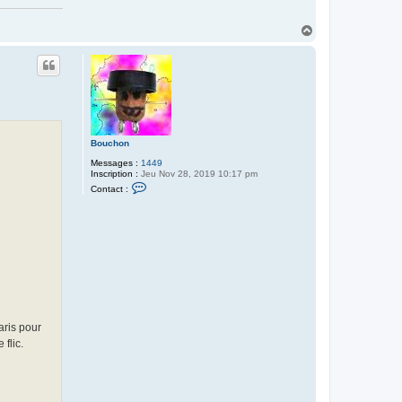
H
a
u
t
Bouchon
Messages :
1449
Inscription :
Jeu Nov 28, 2019 10:17 pm
C
Contact :
o
n
t
a
c
t
e
r
B
o
u
c
h
aris pour
o
flic.
n