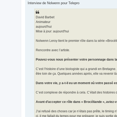
s
Interview de Nolwenn pour Telepro
s
a
g
e
David Barbet
Animateur
aujourd'hui
Mise à jour: aujourd'hui
Nolwenn Leroy tient le premier rôle dans la série «Brocé
Rencontre avec l’artiste.
Pouvez-vous nous présenter votre personnage dans la 
C’est l’histoire d’une biologiste qui a grandi en Bretagne.
être loin de ça. Quelques années après, elle va revenir l
Dans votre vie, y a-t-il eu un moment où votre passé e
C’est complexe de répondre à cela. C’était des histoires
Avant d’accepter ce rôle dans « Brocéliande », aviez-vo
J’ai refusé des choses car je n’étais pas prête, le timing
ci, il me fallait du temps pour me préparer, je suis sortie 