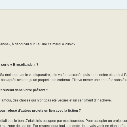
liande», à découvrir sur La Une ce mardi à 20h25.
série « Brocéliande » ?
 Sa meilleure amie va disparaître, elle va être accusée puis innocentée et partir à P
à-bas après avoir reçu un paquet d’un corbeau. Elle va mener une enquête sans être 
st revenu dans votre présent ?
 d’amour, des choses qui n’ont pas été vécues et un sentiment d’inachevé.
us refusé d’autres projets en lien avec la fiction ?
 n’était pas le bon. J’étais très occupée par mes tournées. Pour accepter un projet c
de ma zone de confort. Par respect pour tout le monde, je devais venir en étant prête.