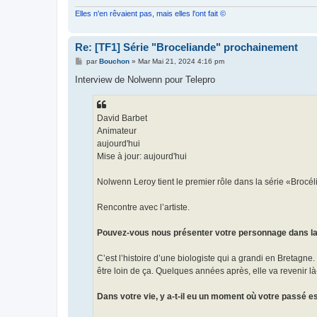
Elles n'en rêvaient pas, mais elles l'ont fait ©
Re: [TF1] Série "Broceliande" prochainement
M
par
Bouchon
»
Mar Mai 21, 2024 4:16 pm
e
s
Interview de Nolwenn pour Telepro
s
a
g
e
David Barbet
Animateur
aujourd'hui
Mise à jour: aujourd'hui
Nolwenn Leroy tient le premier rôle dans la série «Brocé
Rencontre avec l’artiste.
Pouvez-vous nous présenter votre personnage dans la 
C’est l’histoire d’une biologiste qui a grandi en Bretagne.
être loin de ça. Quelques années après, elle va revenir l
Dans votre vie, y a-t-il eu un moment où votre passé e