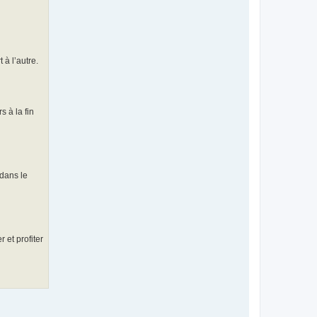
 à l’autre.
s à la fin
 dans le
 et profiter