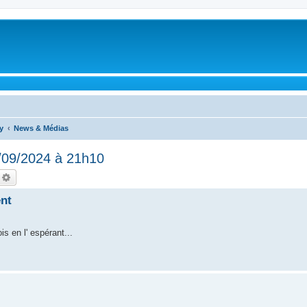
y
News & Médias
6/09/2024 à 21h10
echercher
Recherche avancée
ent
is en l' espérant...