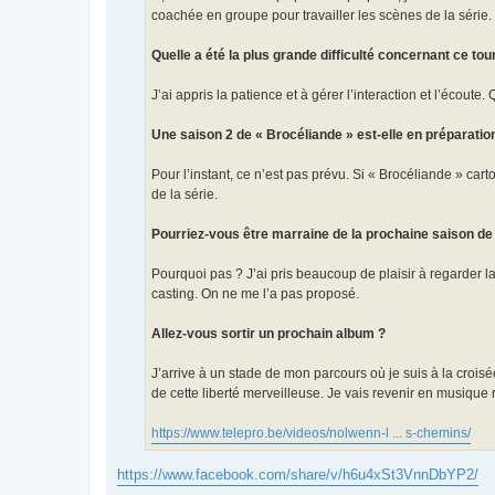
coachée en groupe pour travailler les scènes de la série.
Quelle a été la plus grande difficulté concernant ce to
J’ai appris la patience et à gérer l’interaction et l’écoute.
Une saison 2 de « Brocéliande » est-elle en préparatio
Pour l’instant, ce n’est pas prévu. Si « Brocéliande » carto
de la série.
Pourriez-vous être marraine de la prochaine saison de
Pourquoi pas ? J’ai pris beaucoup de plaisir à regarder la 
casting. On ne me l’a pas proposé.
Allez-vous sortir un prochain album ?
J’arrive à un stade de mon parcours où je suis à la croisée
de cette liberté merveilleuse. Je vais revenir en musiqu
https://www.telepro.be/videos/nolwenn-l ... s-chemins/
https://www.facebook.com/share/v/h6u4xSt3VnnDbYP2/