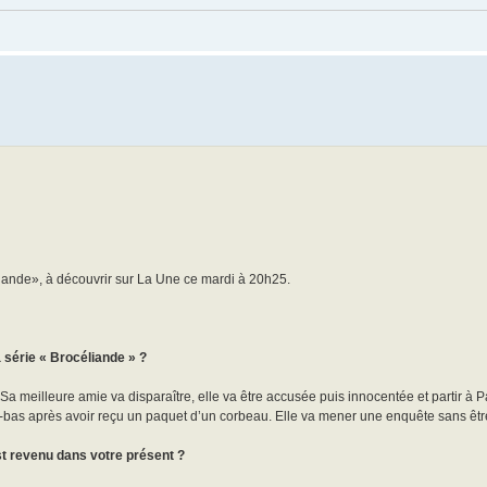
liande», à découvrir sur La Une ce mardi à 20h25.
série « Brocéliande » ?
 Sa meilleure amie va disparaître, elle va être accusée puis innocentée et partir à P
à-bas après avoir reçu un paquet d’un corbeau. Elle va mener une enquête sans être 
st revenu dans votre présent ?