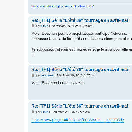
Elles n'en rêvaient pas, mais elles l'ont fait ©
Re: [TF1] Série "L'été 36" tournage en avril-mai
M
par
Linie
»
Sam Mars 15, 2025 11:25 pm
e
s
Merci Bouchon pour ce projet auquel participe Nolwenn...
s
Intéressant aussi de lire.qu'ils ont.d'autres idées pour elle..
a
g
e
Je suppose.qu'elle.en est heureuse et je le suis pour elle
!!!
Re: [TF1] Série "L'été 36" tournage en avril-mai
M
par
momone
»
Mar Mars 18, 2025 6:37 pm
e
s
Merci Bouchon bonne nouvelle
s
a
g
e
Re: [TF1] Série "L'été 36" tournage en avril-mai
M
par
Linie
»
Jeu Mars 20, 2025 8:06 am
e
s
https://www.programme-tv.net/news/serie ... ee-ete-36/
s
a
g