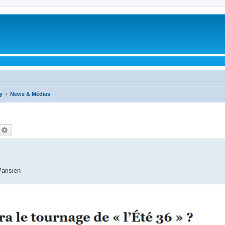
y
News & Médias
echercher
Recherche avancée
Parisien