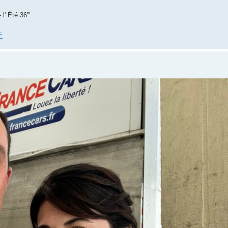
l' Été 36'"
=