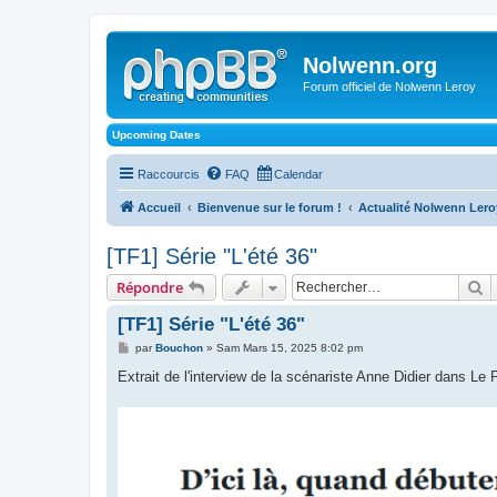
Nolwenn.org
Forum officiel de Nolwenn Leroy
Upcoming Dates
Raccourcis
FAQ
Calendar
Accueil
Bienvenue sur le forum !
Actualité Nolwenn Lero
[TF1] Série "L'été 36"
R
Répondre
[TF1] Série "L'été 36"
M
par
Bouchon
»
Sam Mars 15, 2025 8:02 pm
e
s
Extrait de l'interview de la scénariste Anne Didier dans Le 
s
a
g
e