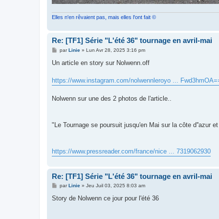
Elles n'en rêvaient pas, mais elles l'ont fait ©
Re: [TF1] Série "L'été 36" tournage en avril-mai
M
par
Linie
»
Lun Avr 28, 2025 3:16 pm
e
s
Un article en story sur Nolwenn.off
s
a
g
https://www.instagram.com/nolwennleroyo ... Fwd3hmOA=
e
Nolwenn sur une des 2 photos de l'article..
"Le Tournage se poursuit jusqu'en Mai sur la côte d''azur e
https://www.pressreader.com/france/nice ... 7319062930
Re: [TF1] Série "L'été 36" tournage en avril-mai
M
par
Linie
»
Jeu Juil 03, 2025 8:03 am
e
s
Story de Nolwenn ce jour pour l'été 36
s
a
g