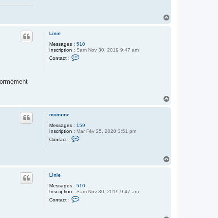
H
a
u
Linie
t
Messages :
510
Inscription :
Sam Nov 30, 2019 9:47 am
C
Contact :
o
n
t
a
énormément
c
t
e
H
r
a
L
u
i
momone
t
n
i
Messages :
159
e
Inscription :
Mar Fév 25, 2020 3:51 pm
C
Contact :
o
n
t
H
a
a
c
t
u
Linie
e
t
r
Messages :
510
m
Inscription :
Sam Nov 30, 2019 9:47 am
o
C
Contact :
m
o
o
n
n
t