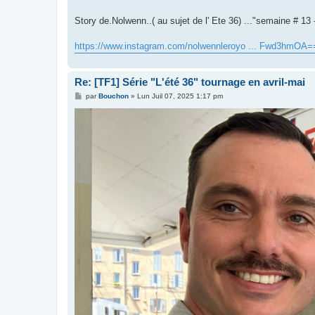
e
Story de.Nolwenn..( au sujet de l' Ete 36) ..."semaine # 13 - 
https://www.instagram.com/nolwennleroyo ... Fwd3hmOA=
Re: [TF1] Série "L'été 36" tournage en avril-mai
M
par
Bouchon
»
Lun Juil 07, 2025 1:17 pm
e
s
s
a
g
e