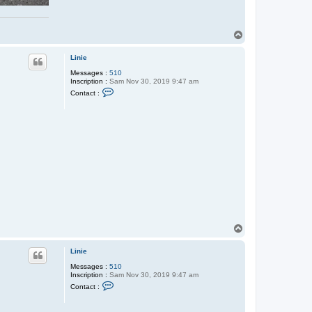
H
a
u
Linie
t
Messages :
510
Inscription :
Sam Nov 30, 2019 9:47 am
C
Contact :
o
n
t
a
c
t
e
r
L
i
n
i
e
H
a
u
Linie
t
Messages :
510
Inscription :
Sam Nov 30, 2019 9:47 am
C
Contact :
o
n
t