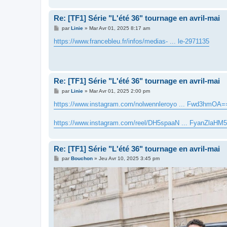
e
Re: [TF1] Série "L'été 36" tournage en avril-mai
M
par
Linie
»
Mar Avr 01, 2025 8:17 am
e
s
https://www.francebleu.fr/infos/medias- ... le-2971135
s
a
g
e
Re: [TF1] Série "L'été 36" tournage en avril-mai
M
par
Linie
»
Mar Avr 01, 2025 2:00 pm
e
s
https://www.instagram.com/nolwennleroyo ... Fwd3hmOA=
s
a
g
https://www.instagram.com/reel/DH5spaaN ... FyanZlaHM5
e
Re: [TF1] Série "L'été 36" tournage en avril-mai
M
par
Bouchon
»
Jeu Avr 10, 2025 3:45 pm
e
s
s
a
g
e