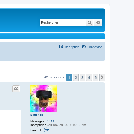
Rechercher
Recherche avancé
Inscription
Connexion
1
2
3
4
5
Suivant
42 messages
Bouchon
Messages :
1449
Inscription :
Jeu Nov 28, 2019 10:17 pm
C
Contact :
o