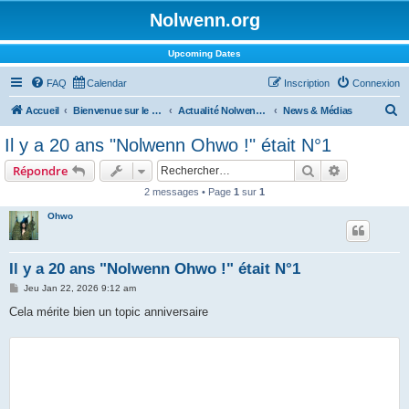
Nolwenn.org
Upcoming Dates
FAQ
Calendar
Inscription
Connexion
R
Accueil
Bienvenue sur le forum !
Actualité Nolwenn Leroy
News & Médias
e
Il y a 20 ans "Nolwenn Ohwo !" était N°1
c
Rechercher
Recherche 
Répondre
h
2 messages • Page
1
sur
1
e
Ohwo
r
c
h
Il y a 20 ans "Nolwenn Ohwo !" était N°1
e
M
Jeu Jan 22, 2026 9:12 am
e
r
s
Cela mérite bien un topic anniversaire
s
a
g
e