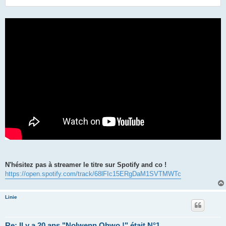
N'hésitez pas à streamer le titre sur Spotify and co !
https://open.spotify.com/track/68lFIc15ERgDaM1SVTMWTc
Linie
Re: Il y a 20 ans "Nolwenn Ohwo !" était N°1