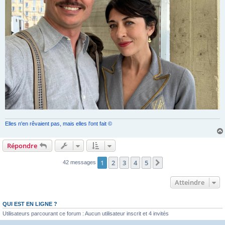
Elles n'en rêvaient pas, mais elles l'ont fait ©
Répondre
1
2
3
4
5
Suivant
42 messages
Atteindre
QUI EST EN LIGNE ?
Utilisateurs parcourant ce forum : Aucun utilisateur inscrit et 4 invités