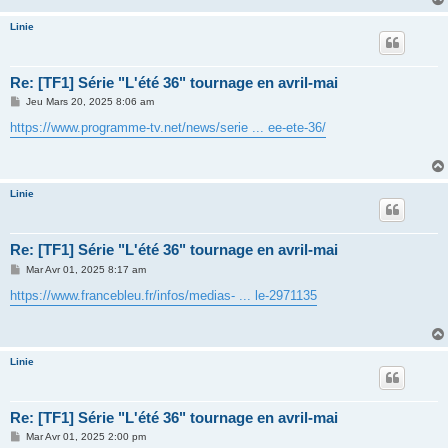
e
Linie
Re: [TF1] Série "L'été 36" tournage en avril-mai
M
Jeu Mars 20, 2025 8:06 am
e
s
https://www.programme-tv.net/news/serie ... ee-ete-36/
s
a
g
e
Linie
Re: [TF1] Série "L'été 36" tournage en avril-mai
M
Mar Avr 01, 2025 8:17 am
e
s
https://www.francebleu.fr/infos/medias- ... le-2971135
s
a
g
e
Linie
Re: [TF1] Série "L'été 36" tournage en avril-mai
M
Mar Avr 01, 2025 2:00 pm
e