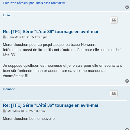
Elles n'en rêvaient pas, mais elles l'ont fait ©
Linie
Re: [TF1] Série "L'été 36" tournage en avril-mai
M
Sam Mars 15, 2025 11:25 pm
e
s
Merci Bouchon pour ce projet auquel participe Nolwenn...
s
Intéressant aussi de lire.qu'ils ont.d'autres idées pour elle..en plus de "
a
g
l'été 36"
e
Je suppose.qu'elle.en est heureuse et je le suis pour elle en souhaitant
bien sûr l'entendre chanter aussi ...car sa voix me manquerait
énormément !!!
momone
Re: [TF1] Série "L'été 36" tournage en avril-mai
M
Mar Mars 18, 2025 6:37 pm
e
s
Merci Bouchon bonne nouvelle
s
a
g