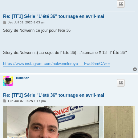
Re: [TF1] Série "L'été 36" tournage en avril-mai
M
Jeu Juil 03, 2025 8:03 am
e
s
Story de Nolwenn ce jour pour l'été 36
s
a
g
e
Story de.Nolwenn..( au sujet de l' Ete 36) ..."semaine # 13 - l' Été 36'"
https://www.instagram.com/nolwennleroyo ... Fwd3hmOA==
Bouchon
Re: [TF1] Série "L'été 36" tournage en avril-mai
M
Lun Juil 07, 2025 1:17 pm
e
s
s
a
g
e