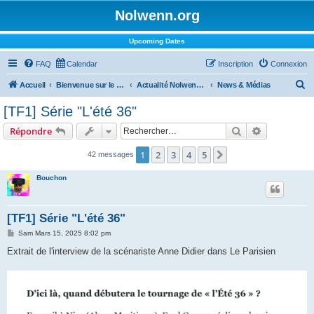
Nolwenn.org
Upcoming Dates
FAQ
Calendar
Inscription
Connexion
R
Accueil
Bienvenue sur le forum !
Actualité Nolwenn Leroy
News & Médias
e
[TF1] Série "L'été 36"
c
Rechercher
Recherche 
Répondre
h
e
1
2
3
4
5
Suivant
42 messages
r
Bouchon
c
h
[TF1] Série "L'été 36"
e
M
Sam Mars 15, 2025 8:02 pm
r
e
s
Extrait de l'interview de la scénariste Anne Didier dans Le Parisien
s
a
g
e