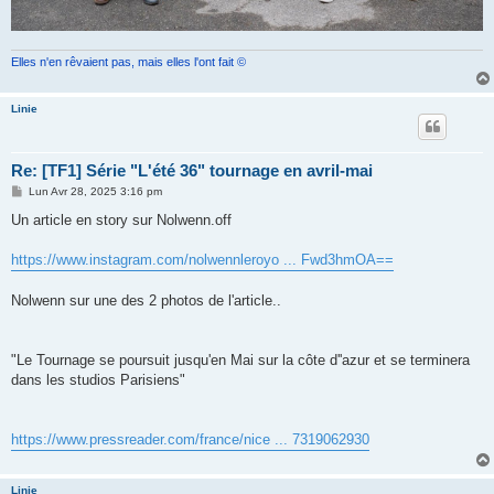
Elles n'en rêvaient pas, mais elles l'ont fait ©
Linie
Re: [TF1] Série "L'été 36" tournage en avril-mai
M
Lun Avr 28, 2025 3:16 pm
e
s
Un article en story sur Nolwenn.off
s
a
g
https://www.instagram.com/nolwennleroyo ... Fwd3hmOA==
e
Nolwenn sur une des 2 photos de l'article..
"Le Tournage se poursuit jusqu'en Mai sur la côte d''azur et se terminera
dans les studios Parisiens"
https://www.pressreader.com/france/nice ... 7319062930
Linie