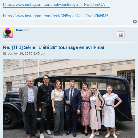
s
https://www.instagram.com/nolwennleroyo ... Fwd3hmOA==
s
a
g
https://www.instagram.com/reel/DH5spaaN ... FyanZlaHM5
e
Bouchon
Re: [TF1] Série "L'été 36" tournage en avril-mai
M
Jeu Avr 10, 2025 3:45 pm
e
s
s
a
g
e