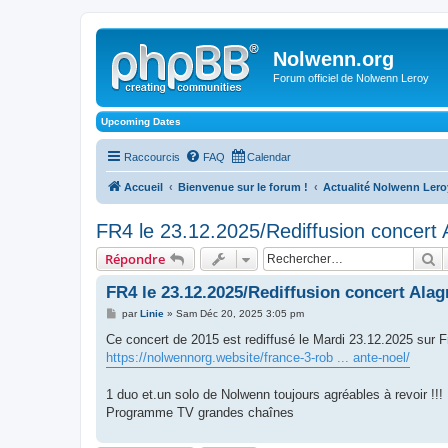
Nolwenn.org
Forum officiel de Nolwenn Leroy
Upcoming Dates
Raccourcis
FAQ
Calendar
Accueil
Bienvenue sur le forum !
Actualité Nolwenn Lero
FR4 le 23.12.2025/Rediffusion concert
R
Répondre
FR4 le 23.12.2025/Rediffusion concert Ala
M
par
Linie
»
Sam Déc 20, 2025 3:05 pm
e
s
Ce concert de 2015 est rediffusé le Mardi 23.12.2025 sur Fr
s
https://nolwennorg.website/france-3-rob ... ante-noel/
a
g
e
1 duo et.un solo de Nolwenn toujours agréables à revoir !!!
Programme TV grandes chaînes