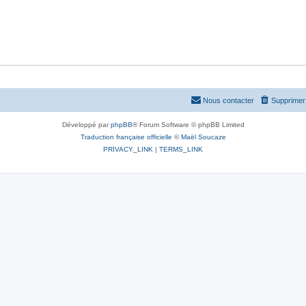
Nous contacter
Supprimer 
Développé par
phpBB
® Forum Software © phpBB Limited
Traduction française officielle
©
Maël Soucaze
PRIVACY_LINK
|
TERMS_LINK