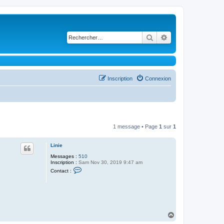
Rechercher
Recherche avancé
Inscription
Connexion
1 message • Page
1
sur
1
Linie
Messages :
510
Inscription :
Sam Nov 30, 2019 9:47 am
C
Contact :
o
n
t
a
c
t
e
H
r
a
L